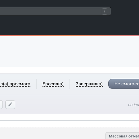
/
л(а) просмотр
Бросил(а)
Завершил(а)
Не смотрел
поде
Массовая отме