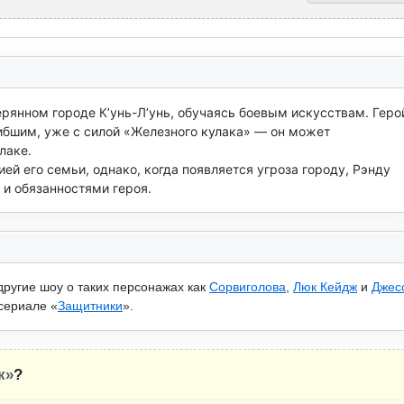
ерянном городе К’унь-Л’унь, обучаясь боевым искусствам. Герой
ибшим, уже с силой «Железного кулака» — он может 
аке.

ей его семьи, однако, когда появляется угроза городу, Рэнду 
и обязанностями героя.
 другие шоу о таких персонажах как
Сорвиголова
,
Люк Кейдж
и
Джес
 сериале «
Защитники
».
к»
?