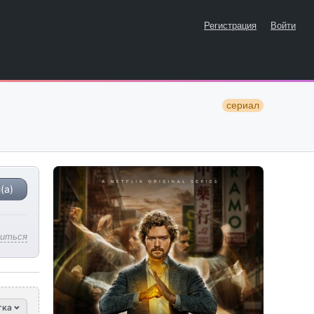
Регистрация
Войти
сериал
(а)
литься
тка