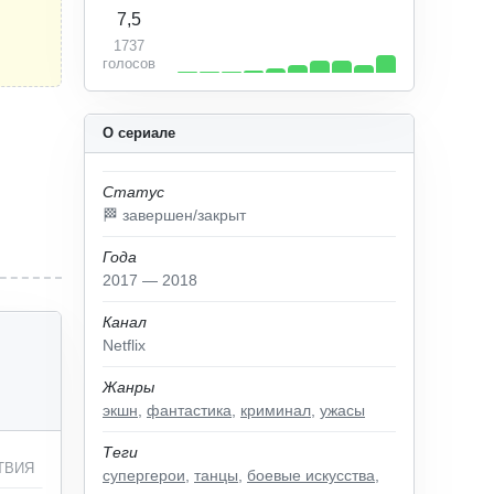
7,5
1737
голосов
О сериале
Статус
🏁 завершен/закрыт
Года
2017 — 2018
Канал
Netflix
Жанры
экшн
,
фантастика
,
криминал
,
ужасы
Теги
ТВИЯ
супергерои
,
танцы
,
боевые искусства
,