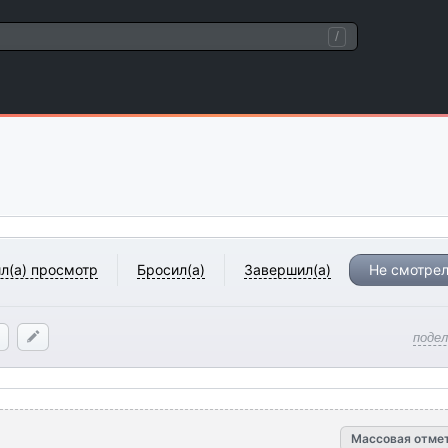
/
л(а) просмотр
Бросил(а)
Завершил(а)
Не смотрел
поде
Массовая отме