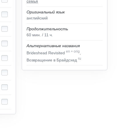
семья
Оригинальный язык
английский
Продолжительность
60
мин.
/ 11
ч.
Альтернативные названия
en
+
orig
Brideshead Revisited
,
ru
Возвращение в Брайдсхед