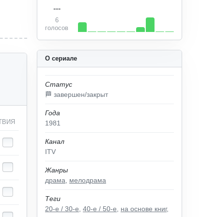
---
6
голосов
О сериале
Статус
🏁 завершен/закрыт
Года
ТВИЯ
1981
Канал
ITV
Жанры
драма
,
мелодрама
Теги
20-е / 30-е
,
40-е / 50-е
,
на основе книг
,