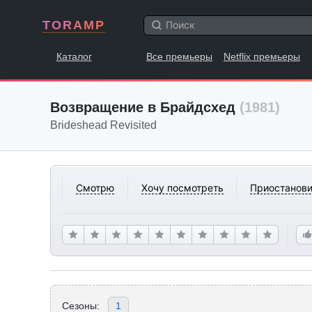
TORAMP
Каталог
Все премьеры
Netflix премьеры
Возвращение в Брайдсхед
(1981)
Brideshead Revisited
Смотрю
Хочу посмотреть
Приостанови
Сезоны:
1