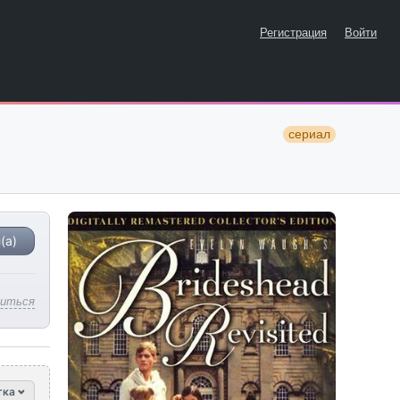
Регистрация
Войти
сериал
(а)
литься
тка