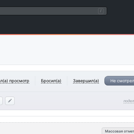
/
л(а) просмотр
Бросил(а)
Завершил(а)
Не смотрел
поде
Массовая отме