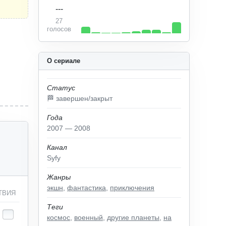
---
27
голосов
О сериале
Статус
🏁 завершен/закрыт
Года
2007 — 2008
Канал
Syfy
Жанры
экшн
,
фантастика
,
приключения
ТВИЯ
Теги
космос
,
военный
,
другие планеты
,
на