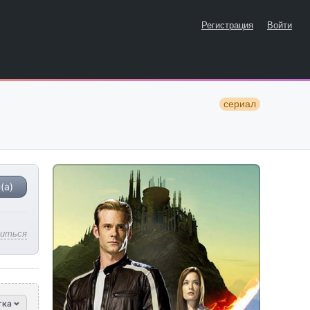
Регистрация
Войти
сериал
(а)
литься
тка