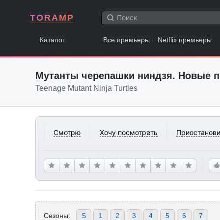
TORAMP
Каталог
Все премьеры
Netflix премьеры
Мутанты черепашки ниндзя. Новые 
Teenage Mutant Ninja Turtles
Смотрю
Хочу посмотреть
Приостанови
Сезоны:
S
1
2
3
4
5
6
7