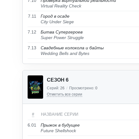
7.10
Проверка виртуальной реальности
Virtual Reality Check
7.11
Город в осаде
City Under Siege
7.12
Битва Супергероев
Super Power Struggle
7.13
Свадебные колокола и байты
Wedding Bells and Bytes
СЕЗОН 6
Серий:
26
/
Просмотрено:
0
Отметить все серии
#
НАЗВАНИЕ СЕРИИ
6.01
Прыжок в будущее
Future Shellshock