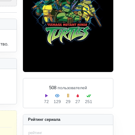
тво.
508
пользователей
72
129
29
27
251
Рейтинг сериала
рейтинг