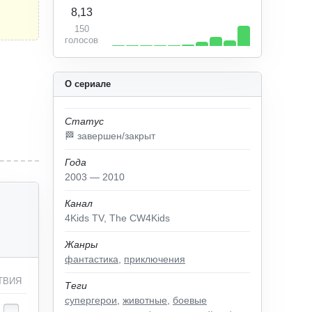
8,13
150
голосов
О сериале
Статус
🏁 завершен/закрыт
Года
2003 — 2010
Канал
4Kids TV, The CW4Kids
Жанры
фантастика
,
приключения
ТВИЯ
Теги
супергерои
,
животные
,
боевые