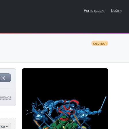
Регистрация
Войти
сериал
(а)
литься
тка