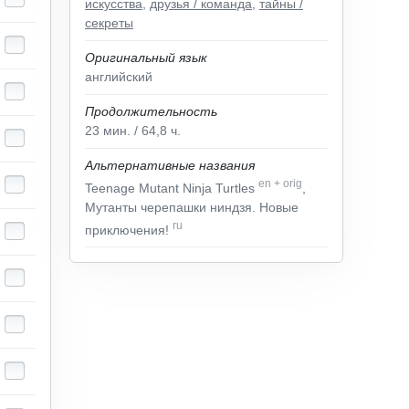
искусства
,
друзья / команда
,
тайны /
секреты
Оригинальный язык
английский
Продолжительность
23
мин.
/ 64,8
ч.
Альтернативные названия
en
+
orig
Teenage Mutant Ninja Turtles
,
Мутанты черепашки ниндзя. Новые
ru
приключения!