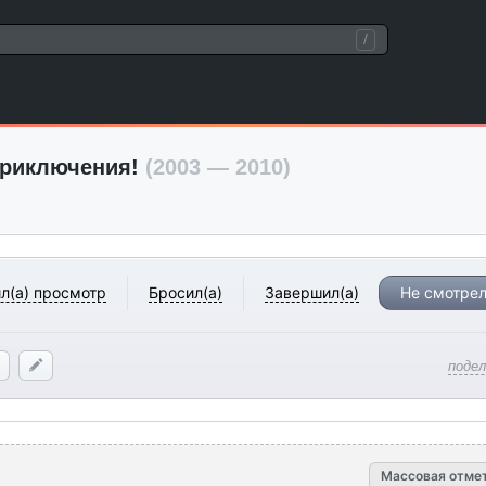
/
приключения!
(2003 — 2010)
л(а) просмотр
Бросил(а)
Завершил(а)
Не смотрел
поде
Массовая отме