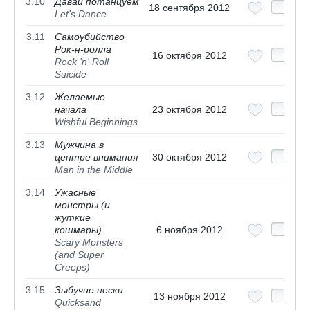
3.10
Давай потанцуем
18 сентября 2012
Let's Dance
3.11
Самоубийство
Рок-н-ролла
16 октября 2012
Rock 'n' Roll
Suicide
3.12
Желаемые
начала
23 октября 2012
Wishful Beginnings
3.13
Мужчина в
центре внимания
30 октября 2012
Man in the Middle
3.14
Ужасные
монстры (и
жуткие
кошмары)
6 ноября 2012
Scary Monsters
(and Super
Creeps)
3.15
Зыбучие пески
13 ноября 2012
Quicksand