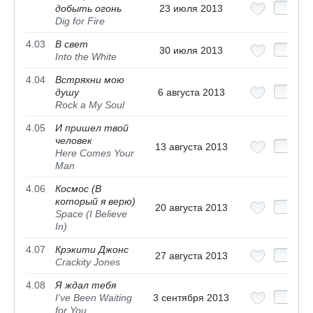
добыть огонь
23 июля 2013
Dig for Fire
4.03
В свет
30 июля 2013
Into the White
4.04
Встряхни мою
душу
6 августа 2013
Rock a My Soul
4.05
И пришел твой
человек
13 августа 2013
Here Comes Your
Man
4.06
Космос (В
который я верю)
20 августа 2013
Space (I Believe
In)
4.07
Крэкити Джонс
27 августа 2013
Crackity Jones
4.08
Я ждал тебя
I've Been Waiting
3 сентября 2013
for You