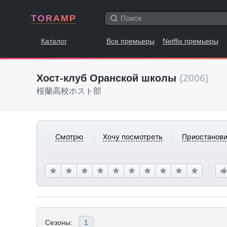
TORAMP
Каталог
Все премьеры
Netflix премьеры
Хост-клуб Оранской школы
(2006)
桜蘭高校ホスト部
Смотрю
Хочу посмотреть
Приостанови
Сезоны:
1