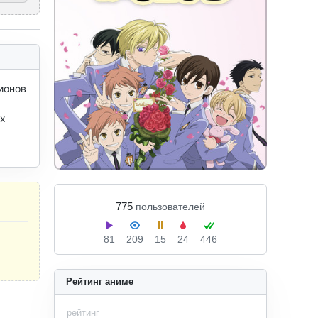
онов 
х 
775
пользователей
81
209
15
24
446
Рейтинг аниме
рейтинг