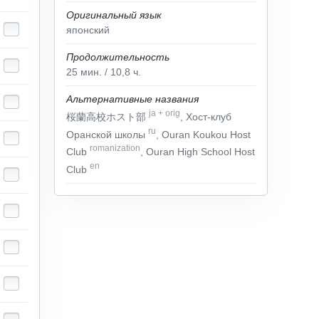
Оригинальный язык
японский
Продолжительность
25
мин.
/ 10,8
ч.
Альтернативные названия
ja
+
orig
桜蘭高校ホスト部
, Хост-клуб
ru
Оранской школы
, Ouran Koukou Host
romanization
Club
, Ouran High School Host
en
Club