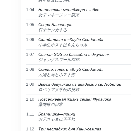
身体検査にご用心
1.04
Нашествие менеджера в юбке
女子マネージャー襲来
1.05
Ссора Близнецов
双子ケンカする
1.06
Скандалист в «Клубе Свиданий»
小学生ホストはやんちゃ系
1.07
Сигнал SOS из бассейна в джунглях
ジャングルプールSOS
1.08
Солнце, пляж и «Клуб Свиданий»
太陽と海とホスト部
1.09
Вызов девушкам из академии св. Лобелии
ロベリア女学院の挑戦
1.10
Повседневная жизнь семьи Фудзиока
藤岡家の日常
1.11
Братишка—принц
お兄ちゃまは王子様
1.12
Три несладких дня Хани-семпая