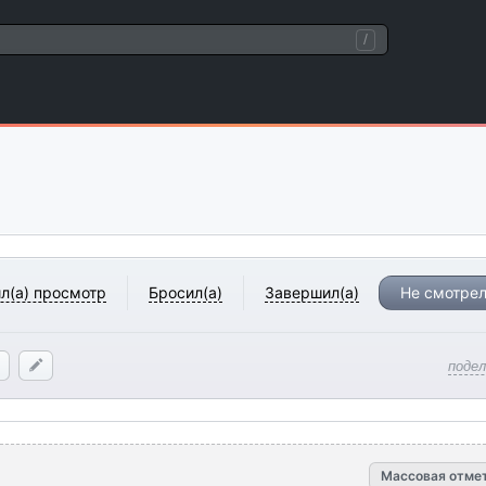
/
л(а) просмотр
Бросил(а)
Завершил(а)
Не смотрел
поде
Массовая отме