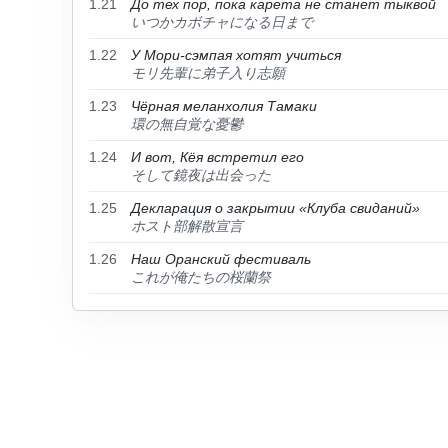
1.21
До тех пор, пока карета не станет тыквой
いつかカボチャになる日まで
1.22
У Мори-сэмпая хотят учиться
モリ先輩に弟子入り志願
1.23
Чёрная меланхолия Тамаки
環の無自覚な憂鬱
1.24
И вот, Кёя встретил его
そして鏡夜は出会った
1.25
Декларация о закрытии «Клуба свиданий»
ホスト部解散宣言
1.26
Наш Оранский фестиваль
これが俺たちの桜蘭祭