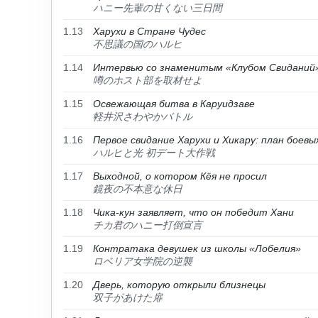
ハニー先輩の甘くない三日間
1.13
Харухи в Стране Чудес
不思議の国のハルヒ
1.14
Интервью со знаменитым «Клубом Свиданий
噂のホスト部を取材せよ
1.15
Освежающая битва в Каруидзаве
軽井沢さわやかバトル
1.16
Первое свидание Харухи и Хикару: план боев
ハルヒと光 初デート大作戦
1.17
Выходной, о котором Кёя не просил
鏡夜の不本意な休日
1.18
Чика-кун заявляет, что он победит Хани
チカ君のハニー打倒宣言
1.19
Контратака девушек из школы «Лобелия»
ロベリア女学院の逆襲
1.20
Дверь, которую открыли близнецы
双子があけた扉