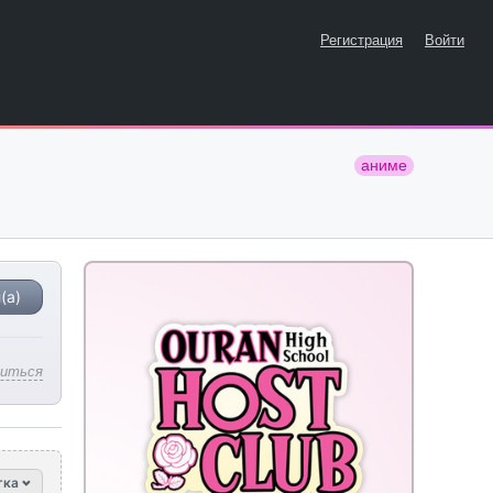
Регистрация
Войти
аниме
(а)
литься
тка