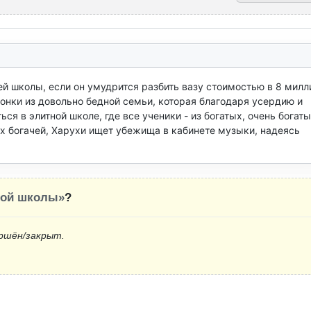
й школы, если он умудрится разбить вазу стоимостью в 8 милли
онки из довольно бедной семьи, которая благодаря усердию и 
я в элитной школе, где все ученики - из богатых, очень богаты
х богачей, Харухи ищет убежища в кабинете музыки, надеясь 
кой школы»
?
ршён/закрыт.