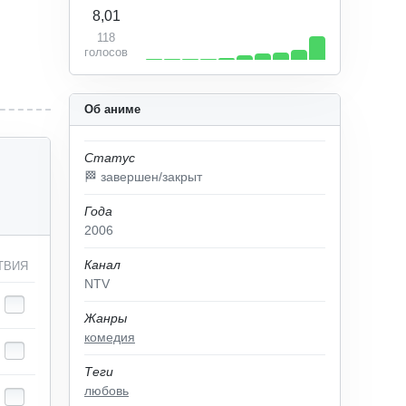
8,01
118
голосов
Об аниме
Статус
🏁 завершен/закрыт
Года
2006
Канал
ТВИЯ
NTV
Жанры
комедия
Теги
любовь