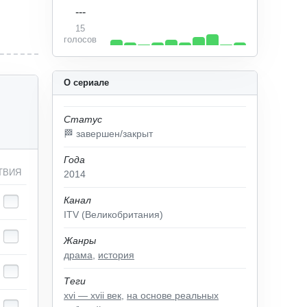
---
15
голосов
О сериале
Статус
🏁 завершен/закрыт
Года
ТВИЯ
2014
Канал
ITV (Великобритания)
Жанры
драма
,
история
Теги
xvi — xvii век
,
на основе реальных