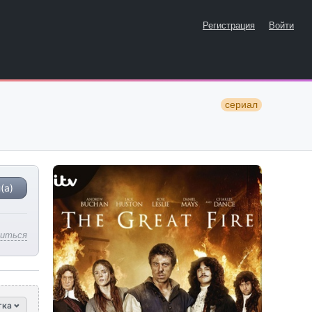
Регистрация
Войти
сериал
(а)
литься
тка