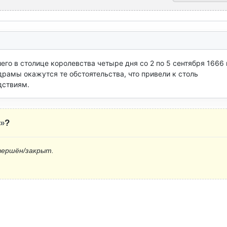
го в столице королевства четыре дня со 2 по 5 сентября 1666 г
драмы окажутся те обстоятельства, что привели к столь 
дствиям.
»
?
вершён/закрыт.