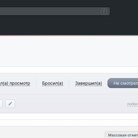
/
л(а) просмотр
Бросил(а)
Завершил(а)
Не смотрел
поде
Массовая отме