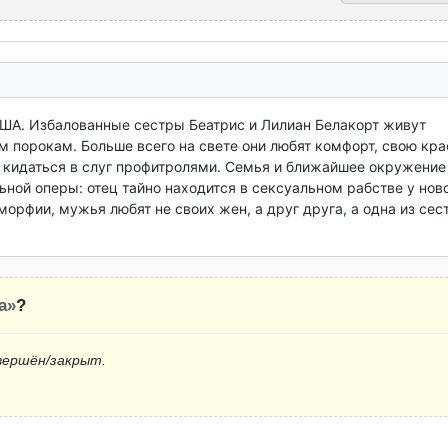
США. Избалованные сестры Беатрис и Лилиан Белакорт живут 
порокам. Больше всего на свете они любят комфорт, свою крас
и кидаться в слуг профитролями. Семья и ближайшее окружение 
ьной оперы: отец тайно находится в сексуальном рабстве у ново
орфии, мужья любят не своих жен, а друг друга, а одна из сест
а»
?
вершён/закрыт.