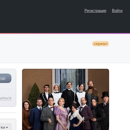
Регистрация
Войти
сериал
(а)
литься
тка