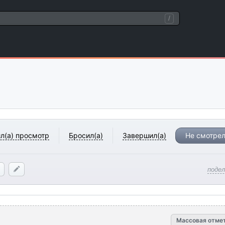
/
л(а) просмотр
Бросил(а)
Завершил(а)
Не смотрел
поде
Массовая отме