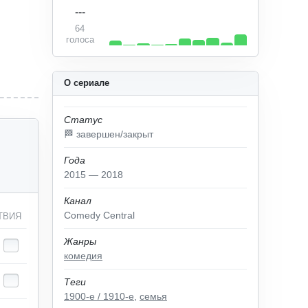
---
64
голоса
О сериале
Статус
🏁 завершен/закрыт
Года
2015 — 2018
Канал
Comedy Central
ТВИЯ
Жанры
комедия
Теги
1900-е / 1910-е
,
семья