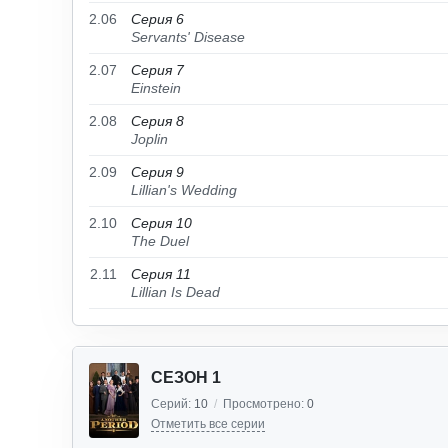
2.06
Серия 6
Servants' Disease
2.07
Серия 7
Einstein
2.08
Серия 8
Joplin
2.09
Серия 9
Lillian's Wedding
2.10
Серия 10
The Duel
2.11
Серия 11
Lillian Is Dead
СЕЗОН 1
Серий:
10
/
Просмотрено:
0
Отметить все серии