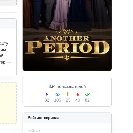
оту 
им 
й 
ер — 
334
пользователей
82
105
25
40
82
Рейтинг сериала
рейтинг