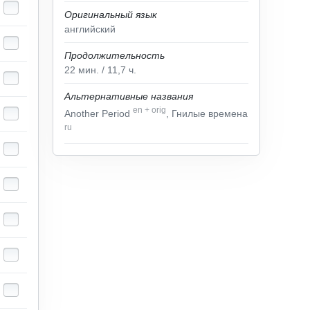
Оригинальный язык
английский
Продолжительность
22
мин.
/ 11,7
ч.
Альтернативные названия
en
+
orig
Another Period
, Гнилые времена
ru