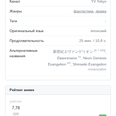
Канал
TV Tokyo
Жанры
фантастика
,
драма
Теги
-
Оригинальный язык
японский
Продолжительность
25
мин.
/ 10,8
ч.
Альтернативные
ja
+
orig
新世紀エヴァンゲリオン
,
названия
ru
Евангелион
, Neon Genesis
en
Evangelion
, Shinseiki Evangelion
romanization
Рейтинг аниме
рейтинг
7,76
609