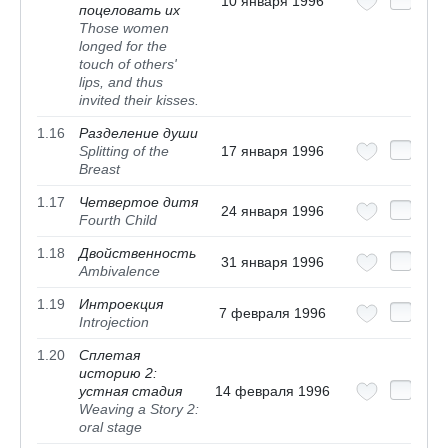
10 января 1996
поцеловать их
Those women
longed for the
touch of others'
lips, and thus
invited their kisses.
1.16
Разделение души
Splitting of the
17 января 1996
Breast
1.17
Четвертое дитя
24 января 1996
Fourth Child
1.18
Двойственность
31 января 1996
Ambivalence
1.19
Интроекция
7 февраля 1996
Introjection
1.20
Сплетая
историю 2:
устная стадия
14 февраля 1996
Weaving a Story 2:
oral stage