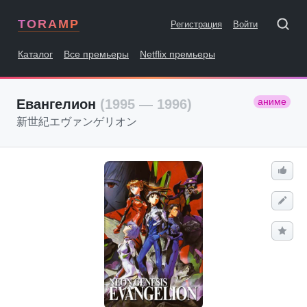
TORAMP
Регистрация
Войти
Каталог
Все премьеры
Netflix премьеры
аниме
Евангелион
(1995 — 1996)
新世紀エヴァンゲリオン