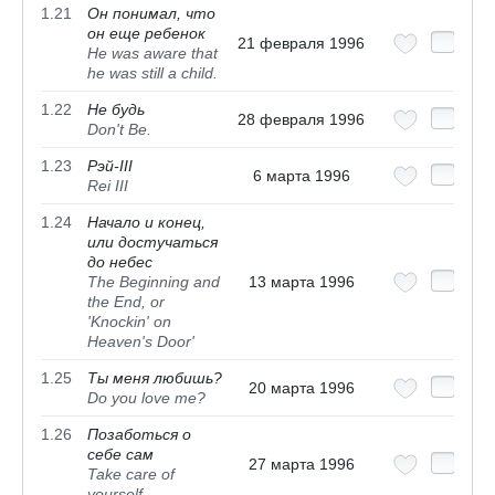
1.21
Он понимал, что
он еще ребенок
21 февраля 1996
He was aware that
he was still a child.
1.22
Не будь
28 февраля 1996
Don't Be.
1.23
Рэй-III
6 марта 1996
Rei III
1.24
Начало и конец,
или достучаться
до небес
The Beginning and
13 марта 1996
the End, or
'Knockin' on
Heaven's Door'
1.25
Ты меня любишь?
20 марта 1996
Do you love me?
1.26
Позаботься о
себе сам
27 марта 1996
Take care of
yourself