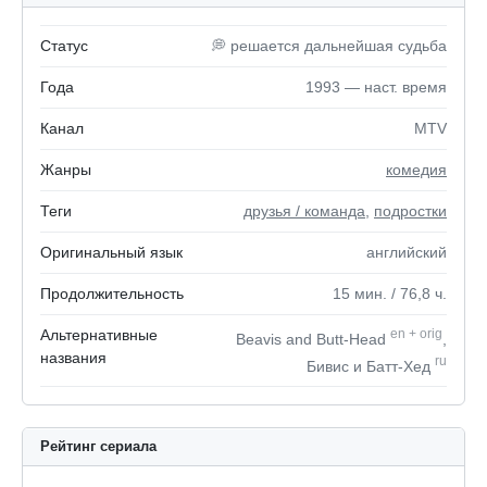
Статус
💭 решается дальнейшая судьба
Года
1993 — наст. время
Канал
MTV
Жанры
комедия
Теги
друзья / команда
,
подростки
Оригинальный язык
английский
Продолжительность
15
мин.
/ 76,8
ч.
Альтернативные
en
+
orig
Beavis and Butt-Head
,
названия
ru
Бивис и Батт-Хед
Рейтинг сериала