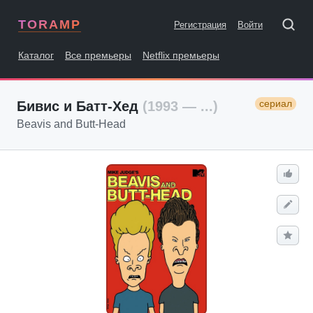
TORAMP
Регистрация
Войти
Каталог
Все премьеры
Netflix премьеры
сериал
Бивис и Батт-Хед
(1993 — ...)
Beavis and Butt-Head