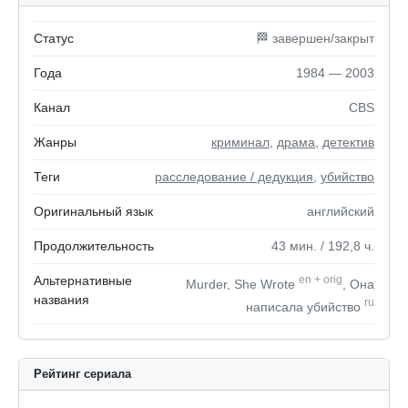
Статус
🏁 завершен/закрыт
Года
1984 — 2003
Канал
CBS
Жанры
криминал
,
драма
,
детектив
Теги
расследование / дедукция
,
убийство
Оригинальный язык
английский
Продолжительность
43
мин.
/ 192,8
ч.
Альтернативные
en
+
orig
Murder, She Wrote
, Она
названия
ru
написала убийство
Рейтинг сериала