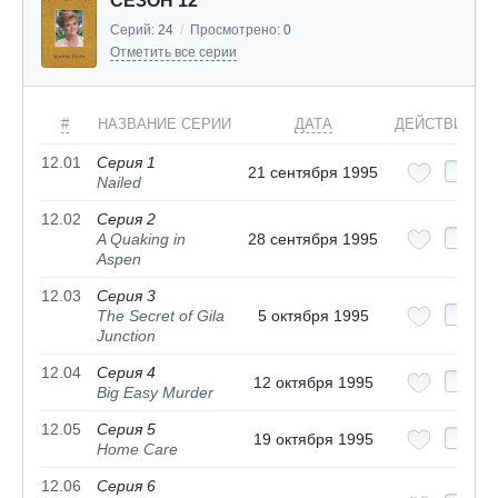
СЕЗОН 12
Серий:
24
/
Просмотрено:
0
Отметить все серии
#
НАЗВАНИЕ СЕРИИ
ДАТА
ДЕЙСТВИЯ
12.01
Серия 1
21 сентября 1995
Nailed
12.02
Серия 2
A Quaking in
28 сентября 1995
Aspen
12.03
Серия 3
The Secret of Gila
5 октября 1995
Junction
12.04
Серия 4
12 октября 1995
Big Easy Murder
12.05
Серия 5
19 октября 1995
Home Care
12.06
Серия 6