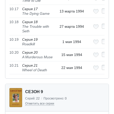
Time to Die
10.17
Серия 17
13 марта 1994
The Dying Game
10.18
Серия 18
The Trouble with
27 марта 1994
Seth
10.19
Серия 19
1 мая 1994
Roadkill
10.20
Серия 20
15 мая 1994
A Murderous Muse
10.21
Серия 21
22 мая 1994
Wheel of Death
СЕЗОН 9
Серий:
22
/
Просмотрено:
0
Отметить все серии