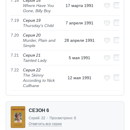
7.18
Серия 18
Where Have You
17 марта 1991
Gone, Billy Boy
7.19
Серия 19
7 апреля 1991
Thursday's Child
7.20
Серия 20
Murder, Plain and
28 апреля 1991
Simple
7.21
Серия 21
5 мая 1991
Tainted Lady
7.22
Серия 22
The Skinny
12 мая 1991
According to Nick
Cullhane
СЕЗОН 6
Серий:
22
/
Просмотрено:
0
Отметить все серии