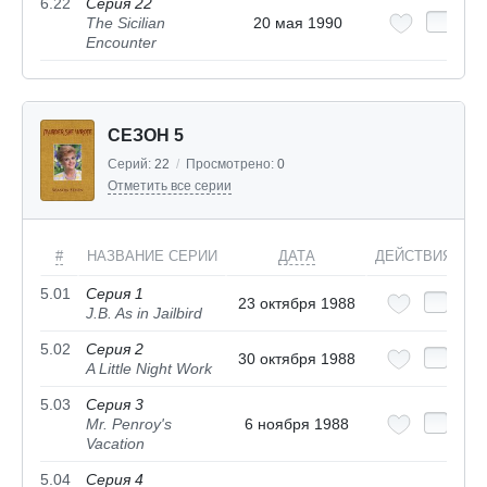
6.22
Серия 22
The Sicilian
20 мая 1990
Encounter
СЕЗОН 5
Серий:
22
/
Просмотрено:
0
Отметить все серии
#
НАЗВАНИЕ СЕРИИ
ДАТА
ДЕЙСТВИЯ
5.01
Серия 1
23 октября 1988
J.B. As in Jailbird
5.02
Серия 2
30 октября 1988
A Little Night Work
5.03
Серия 3
Mr. Penroy's
6 ноября 1988
Vacation
5.04
Серия 4