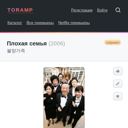
TORAMP
Регистрация
Войти
Каталог
Все премьеры
Netflix премьеры
сериал
Плохая семья
(2006)
불량가족