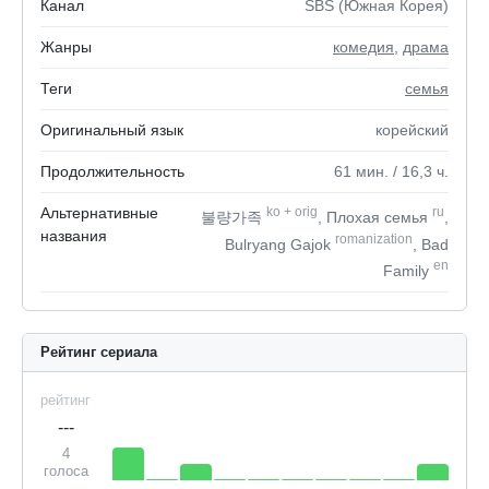
Канал
SBS (Южная Корея)
Жанры
комедия
,
драма
Теги
семья
Оригинальный язык
корейский
Продолжительность
61
мин.
/ 16,3
ч.
Альтернативные
ko
+
orig
ru
불량가족
, Плохая семья
,
названия
romanization
Bulryang Gajok
, Bad
en
Family
Рейтинг сериала
рейтинг
---
4
голоса