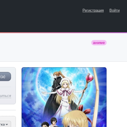
Регистрация
Войти
аниме
(а)
литься
тка