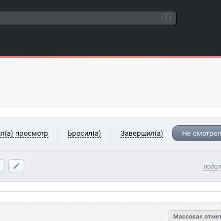
/
л(а) просмотр
Бросил(а)
Завершил(а)
Не смотрел
поде
Массовая отме