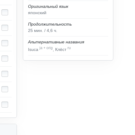
Оригинальный язык
японский
Продолжительность
25
мин.
/ 4,6
ч.
Альтернативные названия
ja
+
orig
ru
Isuca
, Клёст