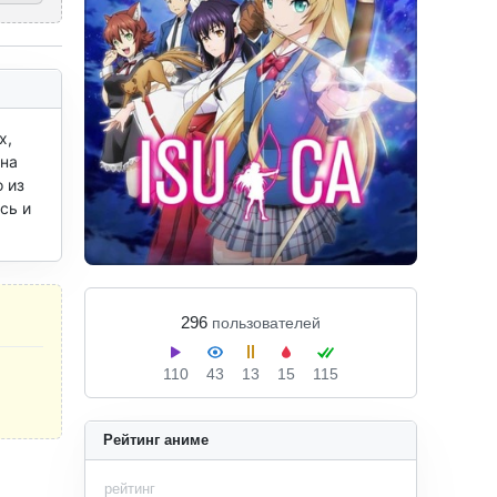
, 
на 
из 
ь и 
296
пользователей
110
43
13
15
115
Рейтинг аниме
рейтинг