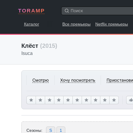
TORAMP
Каталог
Все премьеры
Netflix премьеры
Клёст
(2015)
Isuca
Смотрю
Хочу посмотреть
Приостанови
Сезоны:
S
1