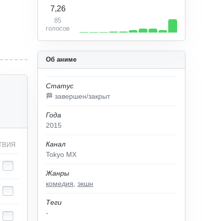
7,26
85
голосов
Об аниме
Статус
🏁 завершен/закрыт
Года
2015
Канал
ТВИЯ
Tokyo MX
Жанры
комедия
,
экшн
Теги
-