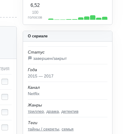
6,52
100
голосов
О сериале
Статус
🏁 завершен/закрыт
ТВИЯ
Года
2015 — 2017
Канал
Netflix
Жанры
триллер
,
драма
,
детектив
Теги
тайны / секреты
,
семья