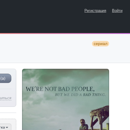
Регистрация
Войти
сериал
(а)
литься
тка