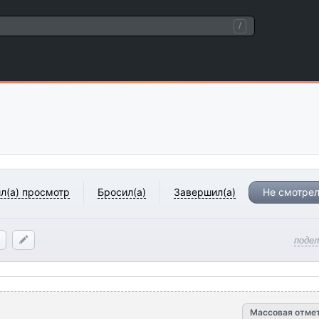
/
л(а) просмотр
Бросил(а)
Завершил(а)
Не смотрел
поде
Массовая отме