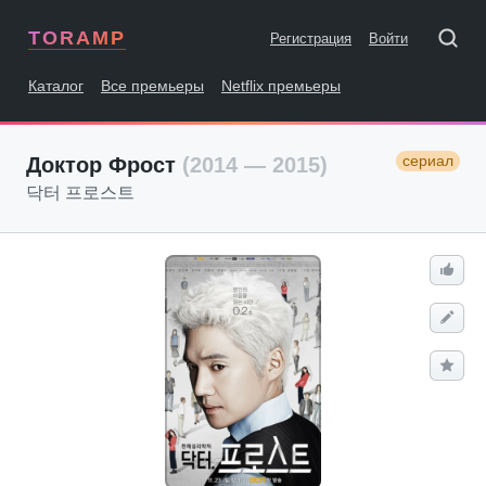
TORAMP
Регистрация
Войти
Каталог
Все премьеры
Netflix премьеры
сериал
Доктор Фрост
(2014 — 2015)
닥터 프로스트