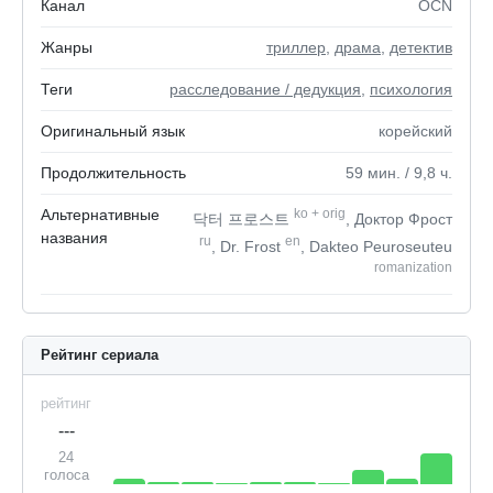
Канал
OCN
Жанры
триллер
,
драма
,
детектив
Теги
расследование / дедукция
,
психология
Оригинальный язык
корейский
Продолжительность
59
мин.
/ 9,8
ч.
Альтернативные
ko
+
orig
닥터 프로스트
, Доктор Фрост
названия
ru
en
, Dr. Frost
, Dakteo Peuroseuteu
romanization
Рейтинг сериала
рейтинг
---
24
голоса