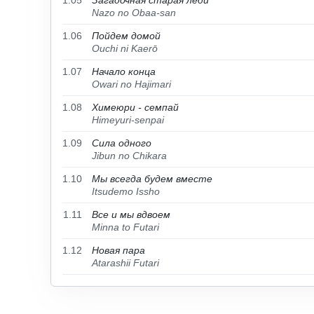
1.05
Загадочная старая леди
Nazo no Obaa-san
1.06
Пойдем домой
Ouchi ni Kaerō
1.07
Начало конца
Owari no Hajimari
1.08
Химеюри - семпай
Himeyuri-senpai
1.09
Сила одного
Jibun no Chikara
1.10
Мы всегда будем вместе
Itsudemo Issho
1.11
Все и мы вдвоем
Minna to Futari
1.12
Новая пара
Atarashii Futari