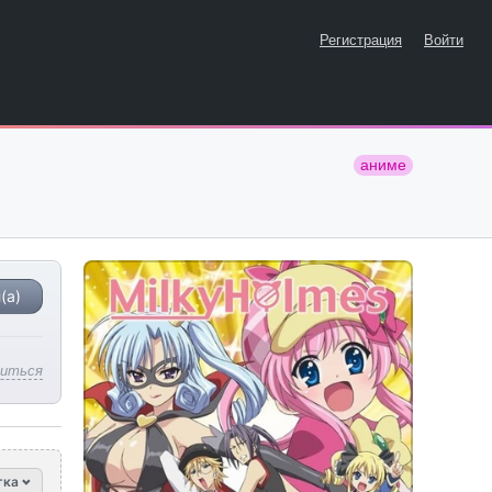
Регистрация
Войти
аниме
(а)
литься
тка