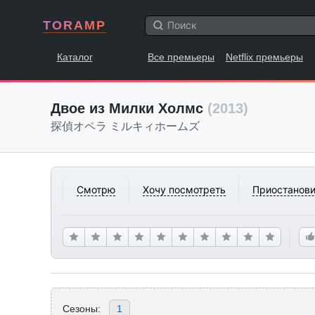
TORAMP
Каталог
Все премьеры
Netflix премьеры
Двое из Милки Холмс
(2013)
探偵オペラ ミルキィホームズ
Смотрю
Хочу посмотреть
Приостанови
Сезоны:
1