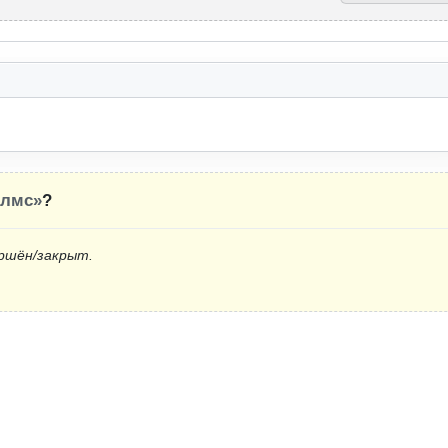
олмс»
?
ршён/закрыт.