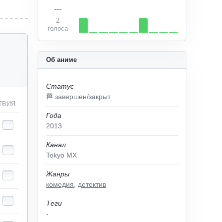
---
2
голоса
Об аниме
Статус
🏁 завершен/закрыт
ТВИЯ
Года
2013
Канал
Tokyo MX
Жанры
комедия
,
детектив
Теги
-