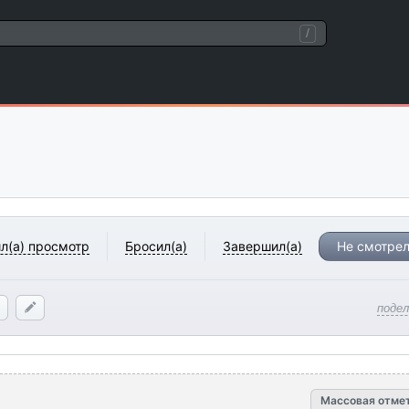
/
л(а) просмотр
Бросил(а)
Завершил(а)
Не смотрел
поде
Массовая отме