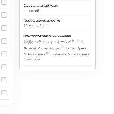
Оригинальный язык
японский
Продолжительность
12
мин.
/ 2,4
ч.
Альтернативные названия
ja
+
orig
探偵オペラ ミルキィホームズ
,
ru
Двое из Милки Холмс
, Tantei Opera
en
Milky Holmes
, Futari wa Milky Holmes
romanization