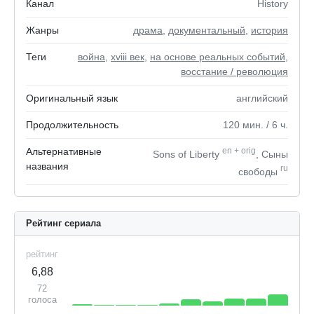
Канал
History
Жанры
драма
,
документальный
,
история
Теги
война
,
xviii век
,
на основе реальных событий
,
восстание / революция
Оригинальный язык
английский
Продолжительность
120
мин.
/ 6
ч.
Альтернативные
en
+
orig
Sons of Liberty
, Сыны
названия
ru
свободы
Рейтинг сериала
рейтинг
6,88
72
голоса