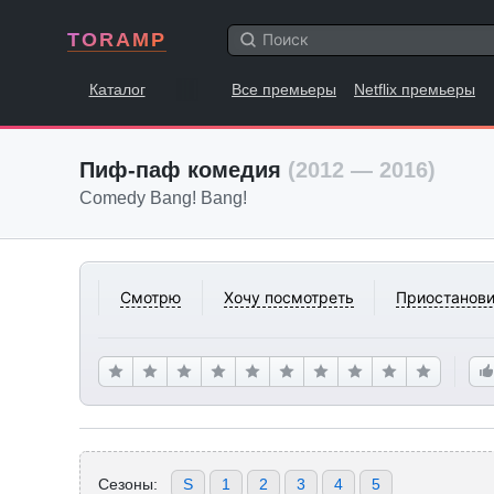
TORAMP
Каталог
Все премьеры
Netflix премьеры
Пиф-паф комедия
(2012 — 2016)
Comedy Bang! Bang!
Смотрю
Хочу посмотреть
Приостанови
Сезоны:
S
1
2
3
4
5