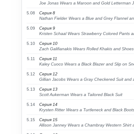
Joe Jonas Wears a Maroon and Gold Letterman J
5.08
Серия 8
Nathan Fielder Wears a Blue and Grey Flannel a
5.09
Серия 9
Kristen Schaal Wears Strawberry Colored Pants an
5.10
Серия 10
Zach Galifianakis Wears Rolled Khakis and Shoe
5.11
Серия 11
Kaley Cuoco Wears a Black Blazer and Slip on S
5.12
Серия 12
Gillian Jacobs Wears a Gray Checkered Suit and
5.13
Серия 13
Scott Aukerman Wears a Tailored Black Suit
5.14
Серия 14
Krysten Ritter Wears a Turtleneck and Black Boot
5.15
Серия 15
Allison Janney Wears a Chambray Western Shirt 