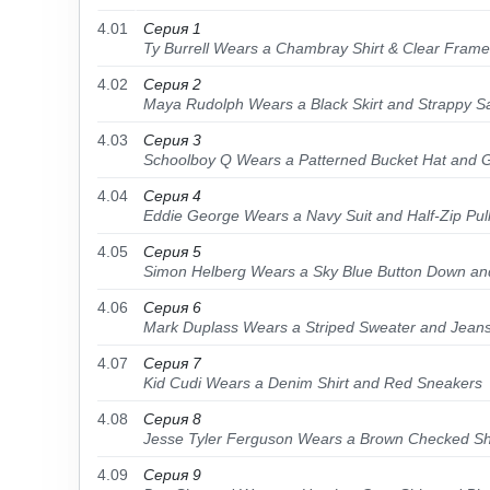
4.01
Серия 1
Ty Burrell Wears a Chambray Shirt & Clear Fram
4.02
Серия 2
Maya Rudolph Wears a Black Skirt and Strappy S
4.03
Серия 3
Schoolboy Q Wears a Patterned Bucket Hat and 
4.04
Серия 4
Eddie George Wears a Navy Suit and Half-Zip Pul
4.05
Серия 5
Simon Helberg Wears a Sky Blue Button Down an
4.06
Серия 6
Mark Duplass Wears a Striped Sweater and Jean
4.07
Серия 7
Kid Cudi Wears a Denim Shirt and Red Sneakers
4.08
Серия 8
Jesse Tyler Ferguson Wears a Brown Checked Shi
4.09
Серия 9