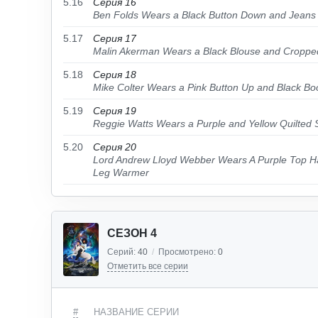
5.16
Серия 16
Ben Folds Wears a Black Button Down and Jeans
5.17
Серия 17
Malin Akerman Wears a Black Blouse and Croppe
5.18
Серия 18
Mike Colter Wears a Pink Button Up and Black Bo
5.19
Серия 19
Reggie Watts Wears a Purple and Yellow Quilted 
5.20
Серия 20
Lord Andrew Lloyd Webber Wears A Purple Top Ha
Leg Warmer
СЕЗОН 4
Серий:
40
/
Просмотрено:
0
Отметить все серии
#
НАЗВАНИЕ СЕРИИ