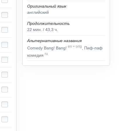
Оригинальный язык
английский
Продолжительность
22
мин.
/ 43,3
ч.
Альтернативные названия
en
+
orig
Comedy Bang! Bang!
, Пиф-паф
ru
комедия