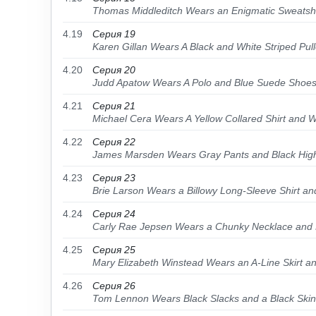
Thomas Middleditch Wears an Enigmatic Sweatshi
4.19
Серия 19
Karen Gillan Wears A Black and White Striped Pull
4.20
Серия 20
Judd Apatow Wears A Polo and Blue Suede Shoe
4.21
Серия 21
Michael Cera Wears A Yellow Collared Shirt and 
4.22
Серия 22
James Marsden Wears Gray Pants and Black Hig
4.23
Серия 23
Brie Larson Wears a Billowy Long-Sleeve Shirt a
4.24
Серия 24
Carly Rae Jepsen Wears a Chunky Necklace and 
4.25
Серия 25
Mary Elizabeth Winstead Wears an A-Line Skirt an
4.26
Серия 26
Tom Lennon Wears Black Slacks and a Black Skin