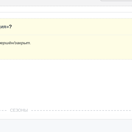
ия»
?
вершён/закрыт.
СЕЗОНЫ