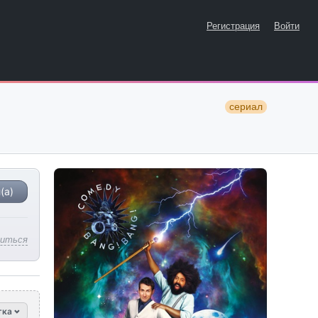
Регистрация
Войти
сериал
(а)
литься
тка