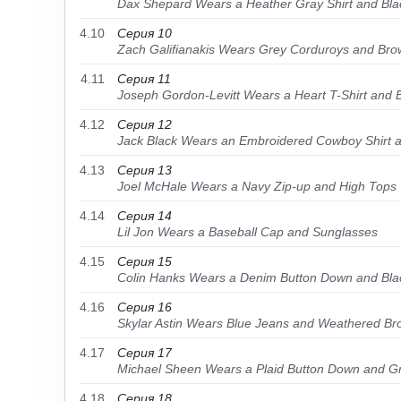
Dax Shepard Wears a Heather Gray Shirt and Bla
4.10
Серия 10
Zach Galifianakis Wears Grey Corduroys and Br
4.11
Серия 11
Joseph Gordon-Levitt Wears a Heart T-Shirt and 
4.12
Серия 12
Jack Black Wears an Embroidered Cowboy Shirt 
4.13
Серия 13
Joel McHale Wears a Navy Zip-up and High Tops
4.14
Серия 14
Lil Jon Wears a Baseball Cap and Sunglasses
4.15
Серия 15
Colin Hanks Wears a Denim Button Down and Bla
4.16
Серия 16
Skylar Astin Wears Blue Jeans and Weathered Br
4.17
Серия 17
Michael Sheen Wears a Plaid Button Down and Gr
4.18
Серия 18