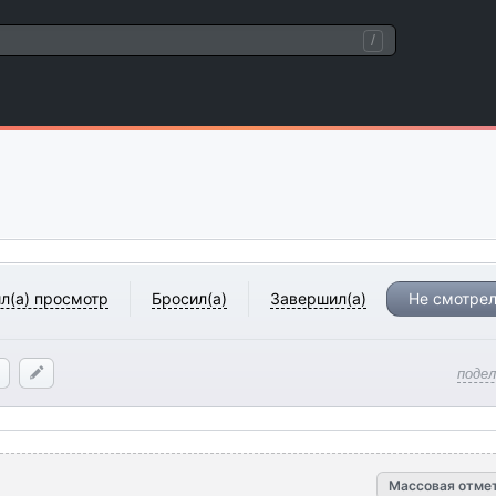
/
л(а) просмотр
Бросил(а)
Завершил(а)
Не смотрел
поде
Массовая отме