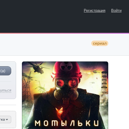
Регистрация
Войти
сериал
(а)
литься
тка