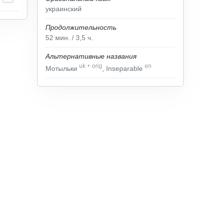
украинский
Продолжительность
52
мин.
/ 3,5
ч.
Альтернативные названия
uk
+
orig
en
Мотыльки
, Inseparable