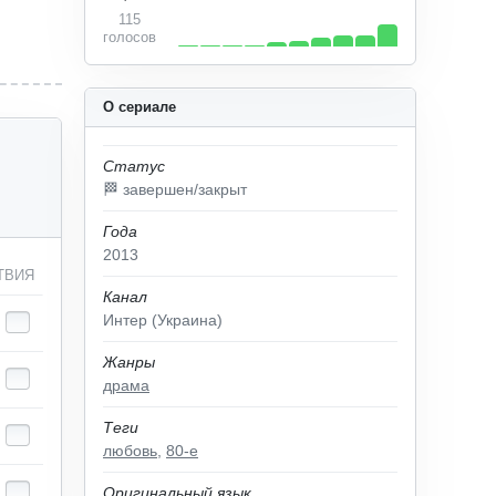
115
голосов
О сериале
Статус
🏁 завершен/закрыт
Года
2013
ТВИЯ
Канал
Интер (Украина)
Жанры
драма
Теги
любовь
,
80-е
Оригинальный язык