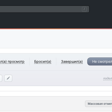
/
л(а) просмотр
Бросил(а)
Завершил(а)
Не смотрел
поде
Массовая отме