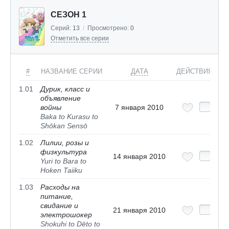
СЕЗОН 1
Серий:
13
/
Просмотрено:
0
Отметить все серии
#
НАЗВАНИЕ СЕРИИ
ДАТА
ДЕЙСТВИЯ
1.01
Дурик, класс и
объявление
войны
7 января 2010
Baka to Kurasu to
Shōkan Sensō
1.02
Лилии, розы и
физкультура
14 января 2010
Yuri to Bara to
Hoken Taiiku
1.03
Расходы на
питание,
свидание и
21 января 2010
электрошокер
Shokuhi to Dēto to