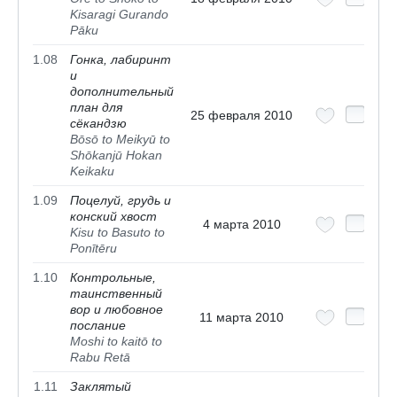
Kisaragi Gurando
Pāku
1.08
Гонка, лабиринт
и
дополнительный
план для
25 февраля 2010
сёкандзю
Bōsō to Meikyū to
Shōkanjū Hokan
Keikaku
1.09
Поцелуй, грудь и
конский хвост
4 марта 2010
Kisu to Basuto to
Ponītēru
1.10
Контрольные,
таинственный
вор и любовное
11 марта 2010
послание
Moshi to kaitō to
Rabu Retā
1.11
Заклятый