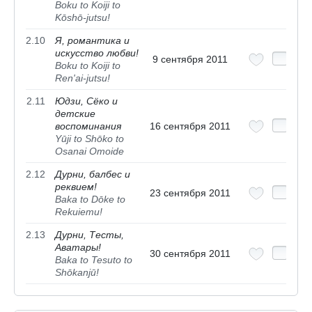
Boku to Koiji to
Kōshō-jutsu!
2.10
Я, романтика и
искусство любви!
9 сентября 2011
Boku to Koiji to
Ren'ai-jutsu!
2.11
Юдзи, Сёко и
детские
воспоминания
16 сентября 2011
Yūji to Shōko to
Osanai Omoide
2.12
Дурни, балбес и
реквием!
23 сентября 2011
Baka to Dōke to
Rekuiemu!
2.13
Дурни, Тесты,
Аватары!
30 сентября 2011
Baka to Tesuto to
Shōkanjū!