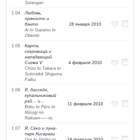
Sutangan
1.04
Любовь,
пряности и
бэнто
28 января 2010
Ai to Supaisu to
Obentō
1.05
Карта,
сокровища и
нападающий
Сигма V
4 февраля 2010
Chizu to Takara to
Sutoraikā Shiguma
Faibu
1.06
Я, бассейн,
купальниковый
рай… и…
11 февраля 2010
Boku to Pūru to
Mizugi no
Rakuen――to
1.07
Я, Сёко и луна-
парк Кисараги
Ore to Shōko to
18 февраля 2010