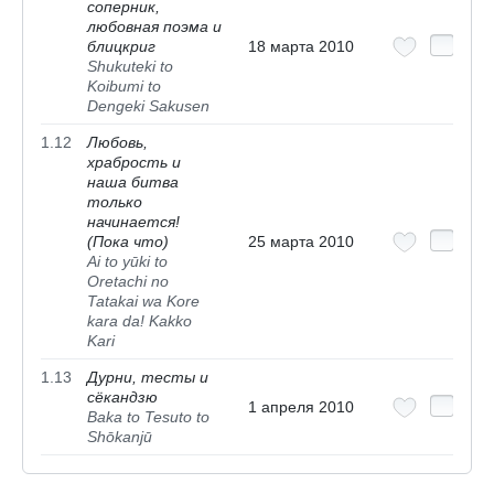
соперник,
любовная поэма и
блицкриг
18 марта 2010
Shukuteki to
Koibumi to
Dengeki Sakusen
1.12
Любовь,
храбрость и
наша битва
только
начинается!
(Пока что)
25 марта 2010
Ai to yūki to
Oretachi no
Tatakai wa Kore
kara da! Kakko
Kari
1.13
Дурни, тесты и
сёкандзю
1 апреля 2010
Baka to Tesuto to
Shōkanjū