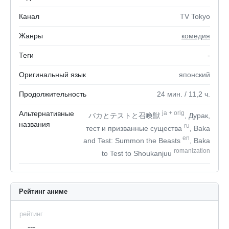
Канал
TV Tokyo
Жанры
комедия
Теги
-
Оригинальный язык
японский
Продолжительность
24
мин.
/ 11,2
ч.
Альтернативные
ja
+
orig
バカとテストと召喚獣
, Дурак,
названия
ru
тест и призванные существа
, Baka
en
and Test: Summon the Beasts
, Baka
romanization
to Test to Shoukanjuu
Рейтинг аниме
рейтинг
---