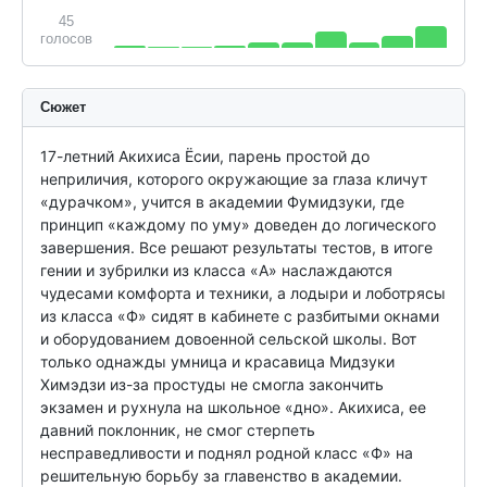
45
голосов
Сюжет
17-летний Акихиса Ёсии, парень простой до 
неприличия, которого окружающие за глаза кличут 
«дурачком», учится в академии Фумидзуки, где 
принцип «каждому по уму» доведен до логического 
завершения. Все решают результаты тестов, в итоге 
гении и зубрилки из класса «А» наслаждаются 
чудесами комфорта и техники, а лодыри и лоботрясы 
из класса «Ф» сидят в кабинете с разбитыми окнами 
и оборудованием довоенной сельской школы. Вот 
только однажды умница и красавица Мидзуки 
Химэдзи из-за простуды не смогла закончить 
экзамен и рухнула на школьное «дно». Акихиса, ее 
давний поклонник, не смог стерпеть 
несправедливости и поднял родной класс «Ф» на 
решительную борьбу за главенство в академии.