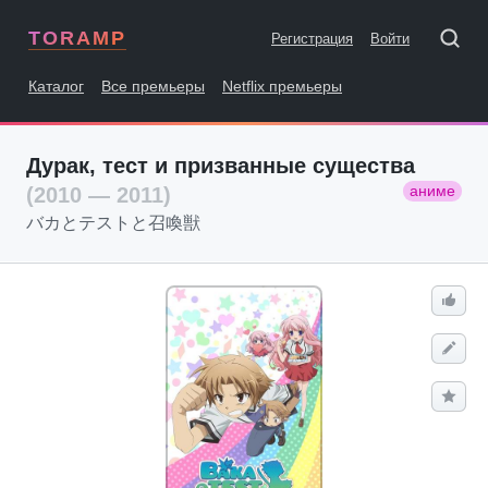
TORAMP
Регистрация
Войти
Каталог
Все премьеры
Netflix премьеры
Дурак, тест и призванные существа
аниме
(2010 — 2011)
バカとテストと召喚獣