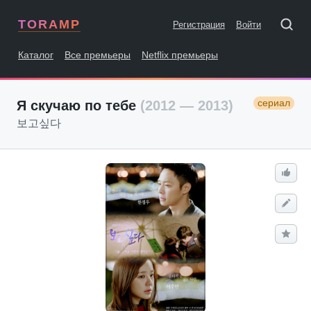
TORAMP
Регистрация
Войти
Каталог
Все премьеры
Netflix премьеры
сериал
Я скучаю по тебе
(2012 — 2013)
보고싶다