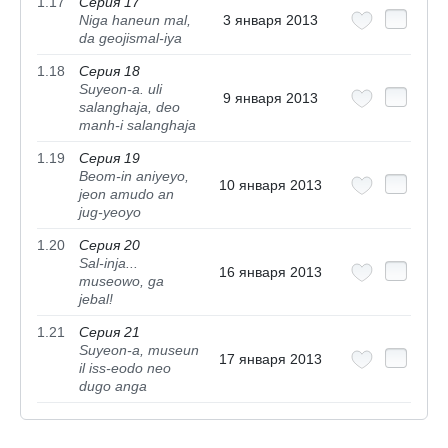
1.17
Серия 17
Niga haneun mal,
3 января 2013
da geojismal-iya
1.18
Серия 18
Suyeon-a. uli
9 января 2013
salanghaja, deo
manh-i salanghaja
1.19
Серия 19
Beom-in aniyeyo,
10 января 2013
jeon amudo an
jug-yeoyo
1.20
Серия 20
Sal-inja...
16 января 2013
museowo, ga
jebal!
1.21
Серия 21
Suyeon-a, museun
17 января 2013
il iss-eodo neo
dugo anga