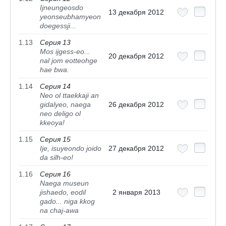
Ijneungeosdo
13 декабря 2012
yeonseubhamyeon
doegessji...
1.13
Серия 13
Mos ijgess-eo...
20 декабря 2012
nal jom eotteohge
hae bwa.
1.14
Серия 14
Neo ol ttaekkaji an
gidalyeo, naega
26 декабря 2012
neo deligo ol
kkeoya!
1.15
Серия 15
Ije, isuyeondo joido
27 декабря 2012
da silh-eo!
1.16
Серия 16
Naega museun
jishaedo, eodil
2 января 2013
gado... niga kkog
na chaj-awa