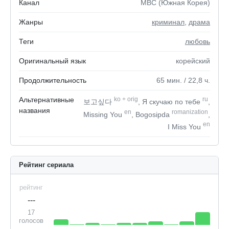
Канал
MBC (Южная Корея)
Жанры
криминал
,
драма
Теги
любовь
Оригинальный язык
корейский
Продолжительность
65
мин.
/ 22,8
ч.
Альтернативные
ko
+
orig
ru
보고싶다
, Я скучаю по тебе
,
названия
en
romanization
Missing You
, Bogosipda
,
en
I Miss You
Рейтинг сериала
рейтинг
---
17
голосов