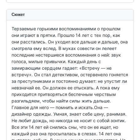
Сюжет
Терзаемые горькими воспоминаниями о прошлом 
они играют в прятки. Прошло 14 лет с тех пор, как 
они расстались. Он уходил все дальше и дальше, она 
смотрела ему вслед. В муках совести он лелеет 
последние нестершиеся воспоминания о ней: звук 
голоса, милые привычки. Каждый день с 
замирающим сердцем гадает: «Встречу — не 
встречу». Он стал детективом, остервенело гоняется 
за преступниками и постоянно думает: не упустит ли 
невзначай ее. Он должен ее отыскать. А пока ему 
приходится притворяться беспечным черствым 
разгильдяем, чтобы найти силы жить дальше. 
Главное для него — помнить и искать.Она — 
дизайнер одежды. Умная, знает себе цену, ранимая. 
Не любит дождь, но никогда не носит с собой зонтик. 
Все эти 14 лет ей снились сны, что он ее ищет, но 
каждый раз она просыпалась в слезах. 14 лет она 