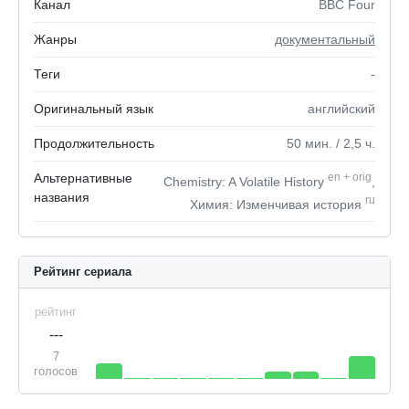
Канал
BBC Four
Жанры
документальный
Теги
-
Оригинальный язык
английский
Продолжительность
50
мин.
/ 2,5
ч.
Альтернативные
en
+
orig
Chemistry: A Volatile History
,
названия
ru
Химия: Изменчивая история
Рейтинг сериала
рейтинг
---
7
голосов