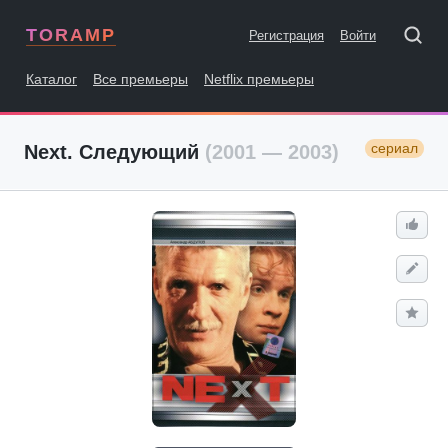
TORAMP
Регистрация
Войти
Каталог
Все премьеры
Netflix премьеры
сериал
Next. Следующий
(2001 — 2003)