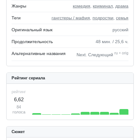
Жанры
комедия
,
криминал
,
драма
Теги
гангстеры / мафия
,
подростки
,
семья
Оригинальный язык
русский
Продолжительность
48
мин.
/ 25,6
ч.
Альтернативные названия
ru
+
orig
Next. Следующий
Рейтинг сериала
рейтинг
6,62
84
голоса
Сюжет