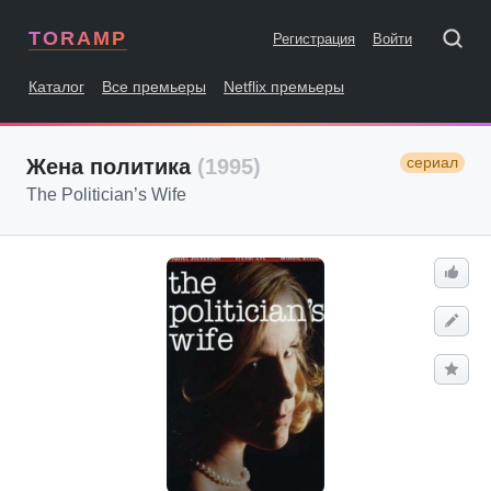
TORAMP
Регистрация
Войти
Каталог
Все премьеры
Netflix премьеры
сериал
Жена политика
(1995)
The Politician’s Wife