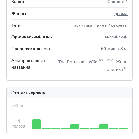
Канал
Channel 4
Жанры
драма
Теги
политика
,
тайны / секреты
Оригинальный язык
английский
Продолжительность
60
мин.
/ 3
ч.
Альтернативные
en
+
orig
The Politician’s Wife
, Жена
названия
ru
политика
Рейтинг сериала
рейтинг
---
4
голоса