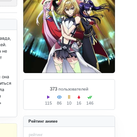
вда, 
й. 
 не 
 
 она 
ться 
373
пользователей
а 
 
 
115
86
10
16
146
Рейтинг аниме
рейтинг