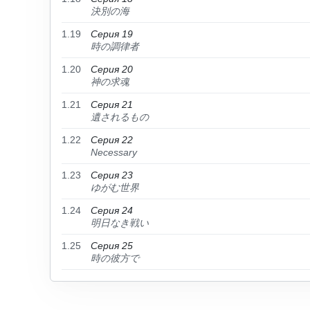
決別の海
1.19
Серия 19
時の調律者
1.20
Серия 20
神の求魂
1.21
Серия 21
遺されるもの
1.22
Серия 22
Necessary
1.23
Серия 23
ゆがむ世界
1.24
Серия 24
明日なき戦い
1.25
Серия 25
時の彼方で