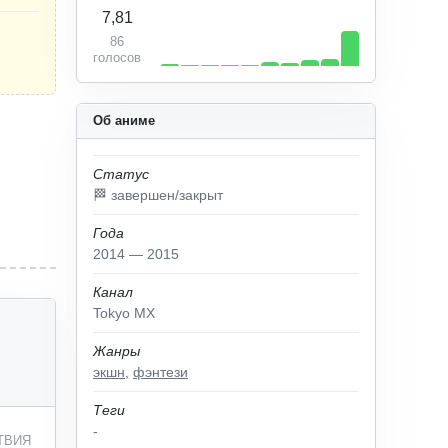
7,81
86
голосов
Об аниме
Статус
🏁 завершен/закрыт
Года
2014 — 2015
Канал
Tokyo MX
Жанры
экшн
,
фэнтези
Теги
-
ТВИЯ