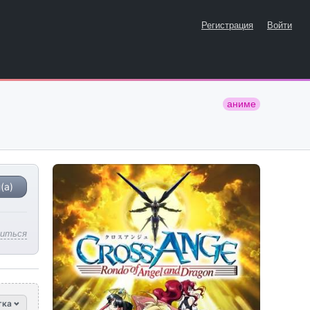
Регистрация
Войти
аниме
(а)
литься
тка