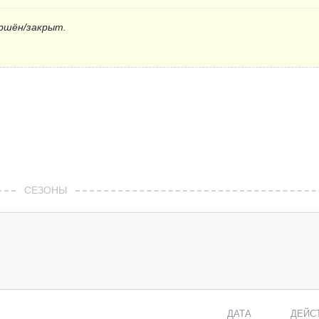
ршён/закрыт.
СЕЗОНЫ
ДАТА
ДЕЙС