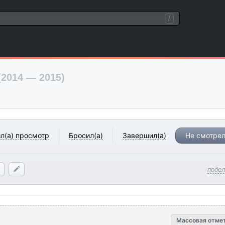
/
(2014 — 2015)
л(а) просмотр
Бросил(а)
Завершил(а)
Не смотрел
поде
Массовая отме