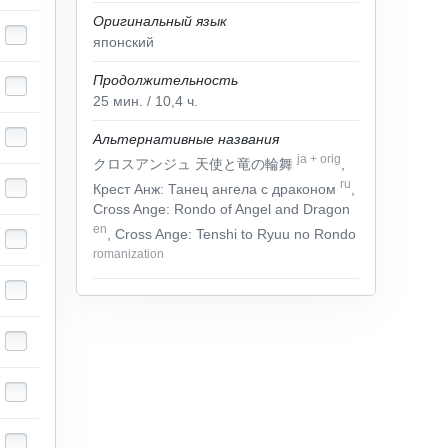
Оригинальный язык
японский
Продолжительность
25
мин.
/ 10,4
ч.
Альтернативные названия
ja
+
orig
クロスアンジュ 天使と竜の輪舞
,
ru
Крест Анж: Танец ангела с драконом
,
Cross Ange: Rondo of Angel and Dragon
en
, Cross Ange: Tenshi to Ryuu no Rondo
romanization