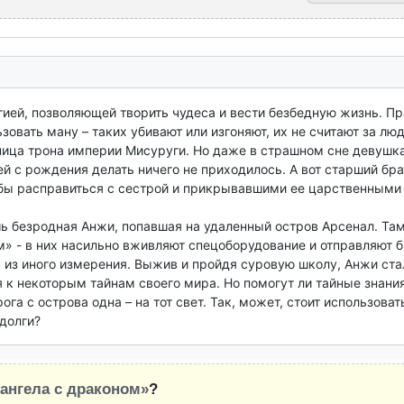
ией, позволяющей творить чудеса и вести безбедную жизнь. Пра
вать ману – таких убивают или изгоняют, их не считают за люде
ница трона империи Мисуруги. Но даже в страшном сне девушка
ей с рождения делать ничего не приходилось. А вот старший брат
обы расправиться с сестрой и прикрывавшими ее царственными 
ь безродная Анжи, попавшая на удаленный остров Арсенал. Там
» - в них насильно вживляют спецоборудование и отправляют би
из иного измерения. Выжив и пройдя суровую школу, Анжи стал
к некоторым тайнам своего мира. Но помогут ли тайные знания
а с острова одна – на тот свет. Так, может, стоит использовать
 долги?
 ангела с драконом»
?