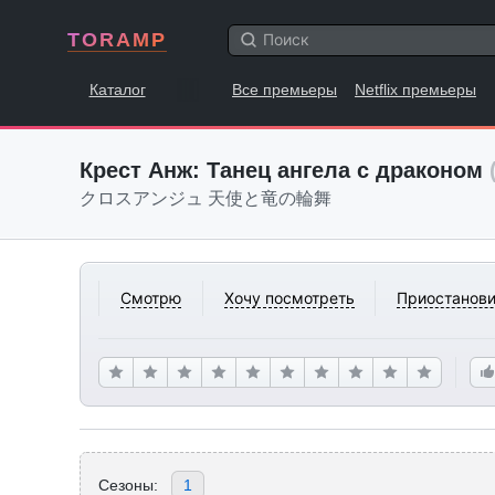
TORAMP
Каталог
Все премьеры
Netflix премьеры
Крест Анж: Танец ангела с драконом
クロスアンジュ 天使と竜の輪舞
Смотрю
Хочу посмотреть
Приостанови
Сезоны:
1