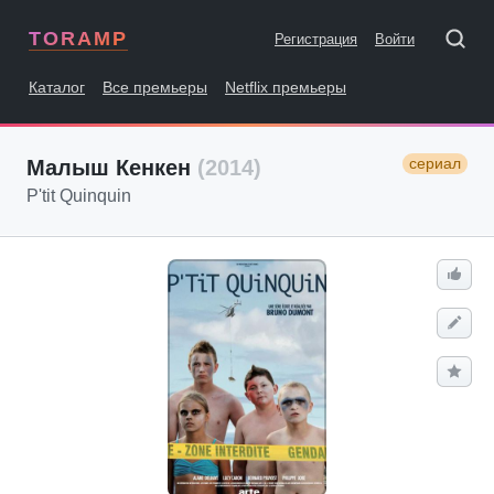
TORAMP
Регистрация
Войти
Каталог
Все премьеры
Netflix премьеры
сериал
Малыш Кенкен
(2014)
P'tit Quinquin