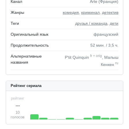
Канал
Arte (Франция)
Жанры
комедия
,
криминал
,
детектив
Теги
друзья / команда
,
дети
Оригинальный язык
французский
Продолжительность
52
мин.
/ 3,5
ч.
Альтернативные
fr
+
orig
P'tit Quinquin
, Малыш
названия
ru
Кенкен
Рейтинг сериала
рейтинг
---
10
голосов