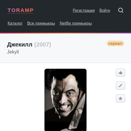
TORAMP
Регистрация
Войти
Каталог
Все премьеры
Netflix премьеры
сериал
Джекилл
(2007)
Jekyll