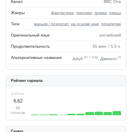
Канал
BBC One
Жанры
фантастика
,
триллер
,
драма
,
ужасы
Теги
маньяк / психопат
,
на основе книг
,
проклятие
Оригинальный язык
английский
Продолжительность
55
мин.
/ 5,5
ч.
Альтернативные названия
en
+
orig
ru
Jekyll
, Джекилл
Рейтинг сериала
рейтинг
6,62
66
голосов
Сюжет