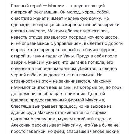
Главный герой — Максим — преуспевающий 
питерский рекламщик. Он молод, хорош собой, 
счастливо женат и имеет маленькую дочку. Но 
однажды, возвращаясь с корпоративной вечеринки 
слегка навеселе, Максим сбивает черного пса, 
невесть откуда взявшегося посреди ночного шоссе, 
и, не справившись с управлением, вылетает с дороги 
и врезается в припаркованный на обочине фургон 
старой цыганки-гадалки Уаны. Придя в себя после 
аварии, Максим узнает, что цыганка погибла, его 
обвиняют в непреднамеренном убийстве, а следов 
черной собаки на дороге нет и в помине. Но 
странности на этом не заканчиваются. Максиму 
начинают сниться вещие сны, на которые он, до поры 
до времени, не обращает внимания. Дорогой 
адвокат, предоставленный фирмой Максима, 
блестяще выигрывает процесс, но на выходе из 
здания суда Максим сталкивается со старым 
цыганом Алексианом, мужем погибшей гадалки. 
Алексиан рассказывает Максиму, что Уана была не 
просто гадалкой, но феей, спасавшей человеческие 