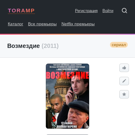
TORAMP
Регистрация
Войти
Каталог
Все премьеры
Netflix премьеры
сериал
Возмездие
(2011)