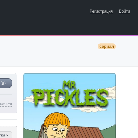
Регистрация
Войти
сериал
(а)
литься
тка