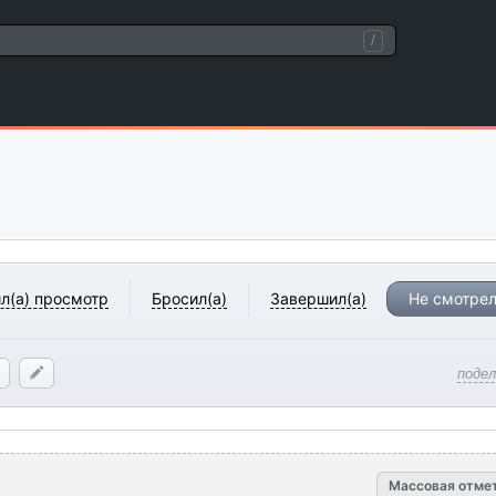
/
л(а) просмотр
Бросил(а)
Завершил(а)
Не смотрел
поде
Массовая отме