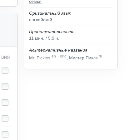
семья
Оригинальный язык
английский
Продолжительность
11
мин.
/ 5,9
ч.
Альтернативные названия
en
+
orig
ru
ТВИЯ
Mr. Pickles
, Мистер Пиклз