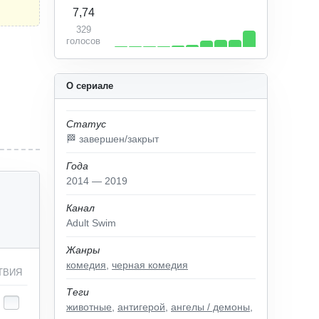
7,74
329
голосов
О сериале
Статус
🏁 завершен/закрыт
Года
2014 — 2019
Канал
Adult Swim
Жанры
комедия
,
черная комедия
ТВИЯ
Теги
животные
,
антигерой
,
ангелы / демоны
,