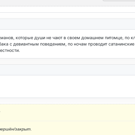
манов, которые души не чают в своем домашнем питомце, по кл
обака с девиантным поведением, по ночам проводит сатанинские 
естности.
?
вершён/закрыт.