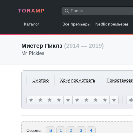
TORAMP
Каталог
Все премьеры
Netflix премьеры
Мистер Пиклз
(2014 — 2019)
Mr. Pickles
Смотрю
Хочу посмотреть
Приостанови
Сезоны:
S
1
2
3
4