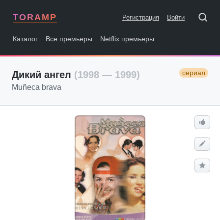
TORAMP
Регистрация
Войти
Каталог
Все премьеры
Netflix премьеры
сериал
Дикий ангел
(1998 — 1999)
Muñeca brava