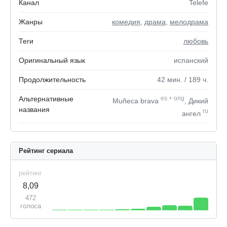
Канал
Telefe
Жанры
комедия
,
драма
,
мелодрама
Теги
любовь
Оригинальный язык
испанский
Продолжительность
42
мин.
/ 189
ч.
Альтернативные
es
+
orig
Muñeca brava
, Дикий
названия
ru
ангел
Рейтинг сериала
рейтинг
8,09
472
голоса