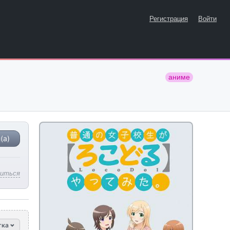
Регистрация
Войти
аниме
(а)
литься
тка