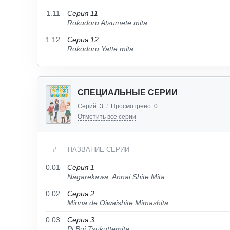
1.11
Серия 11
Rokudoru Atsumete mita.
1.12
Серия 12
Rokodoru Yatte mita.
СПЕЦИАЛЬНЫЕ СЕРИИ
Серий:
3
/
Просмотрено:
0
Отметить все серии
#
НАЗВАНИЕ СЕРИИ
0.01
Серия 1
Nagarekawa, Annai Shite Mita.
0.02
Серия 2
Minna de Oiwaishite Mimashita.
0.03
Серия 3
Pī Bui Tsukuttemita.