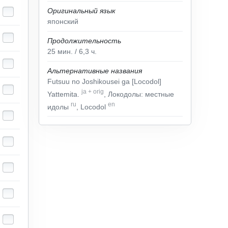
Оригинальный язык
японский
Продолжительность
25
мин.
/ 6,3
ч.
Альтернативные названия
Futsuu no Joshikousei ga [Locodol]
ja
+
orig
Yattemita.
, Локодолы: местные
ru
en
идолы
, Locodol