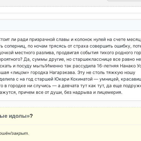
тоит ли ради призрачной славы и колонок нулей на счете месяц
 соперниц, по ночам трясясь от страха совершить ошибку, поте
дочкой местного разлива, продвигая события тихого родного гор
вероятного? Да, суммы другие, но старшекласснице все равно не 
скать и посуду мыть!Именно так рассудила 16-летняя Нанако Ус
вшая «лицом» городка Нагарэкава. Эту не столь тяжкую ношу 
делила с на год старшей Юкари Кохинатой — умницей, красавице
о в городке ни случись — а девчата тут как тут, да еще подруж
окажутся, причем все от души, без надрыва и лицемерия.
ные идолы»
?
ршён/закрыт.