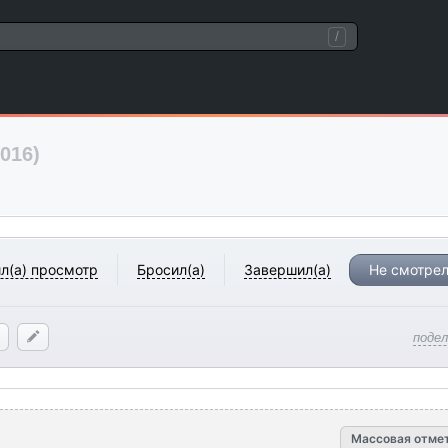
/
016)
л(а) просмотр
Бросил(а)
Завершил(а)
Не смотрел
поде
Массовая отме