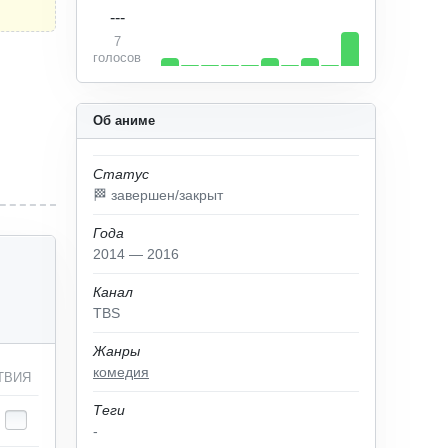
---
7
голосов
Об аниме
Статус
🏁 завершен/закрыт
Года
2014 — 2016
Канал
TBS
Жанры
комедия
ТВИЯ
Теги
-