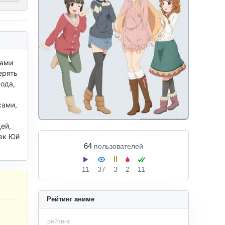
ами 
рять 
ода, 
ами, 
й, 
ек Юй 
64
пользователей
11
37
3
2
11
Рейтинг аниме
рейтинг