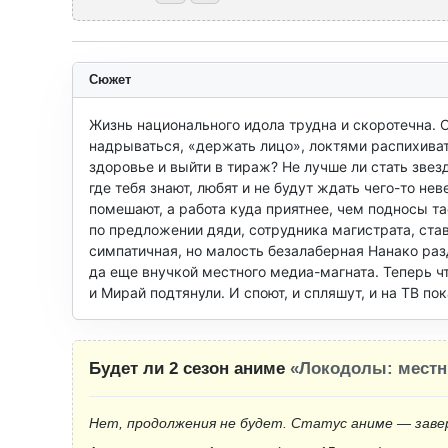
Сюжет
Жизнь национального идола трудна и скоротечна. С
надрываться, «держать лицо», локтями распихивать
здоровье и выйти в тираж? Не лучше ли стать звез
где тебя знают, любят и не будут ждать чего-то не
помешают, а работа куда приятнее, чем подносы та
по предложении дяди, сотрудника магистрата, ста
симпатичная, но малость безалаберная Нанако раз
да еще внучкой местного медиа-магната. Теперь чт
и Мирай подтянули. И споют, и спляшут, и на ТВ п
Будет ли 2 сезон аниме
«Локодолы: мест
Нет, продолжения не будет. Статус аниме — заве