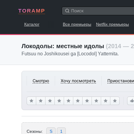
TORAMP
Каталог
Все премьеры
Netflix премьеры
Локодолы: местные идолы
(2014 — 2
Futsuu no Joshikousei ga [Locodol] Yattemita.
Смотрю
Хочу посмотреть
Приостанови
Сезоны:
S
1