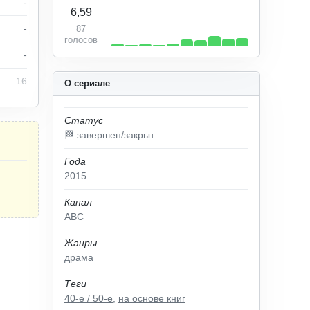
-
6,59
-
87
голосов
-
16
О сериале
Статус
🏁 завершен/закрыт
Года
2015
Канал
ABC
Жанры
драма
Теги
40-е / 50-е
,
на основе книг