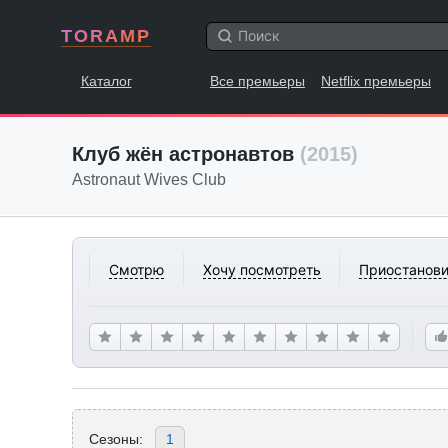
TORAMP
Каталог
Все премьеры
Netflix премьеры
Клуб жён астронавтов
(2015)
Astronaut Wives Club
Смотрю
Хочу посмотреть
Приостанови
Сезоны:
1