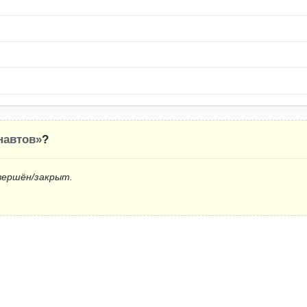
навтов»
?
вершён/закрыт.