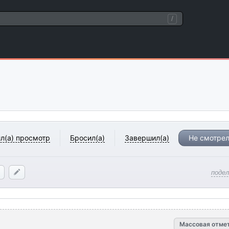
/
л(а) просмотр
Бросил(а)
Завершил(а)
Не смотрел
поде
Массовая отме