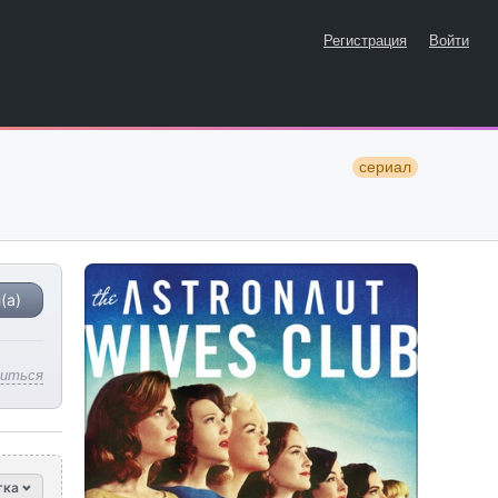
Регистрация
Войти
сериал
(а)
литься
тка