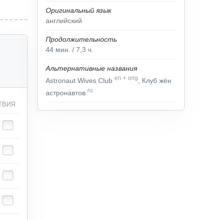
Оригинальный язык
английский
Продолжительность
44
мин.
/ 7,3
ч.
Альтернативные названия
en
+
orig
Astronaut Wives Club
, Клуб жён
ru
астронавтов
ТВИЯ