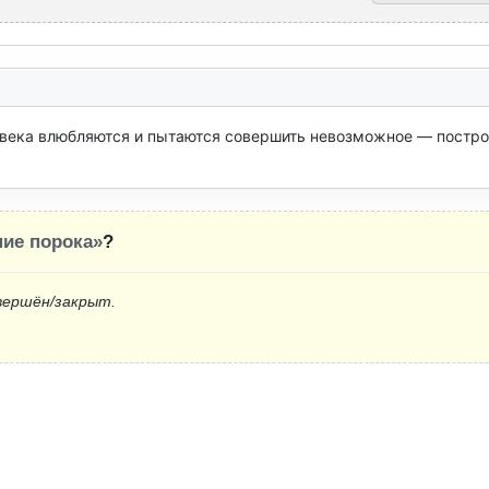
овека влюбляются и пытаются совершить невозможное — построи
ие порока»
?
вершён/закрыт.