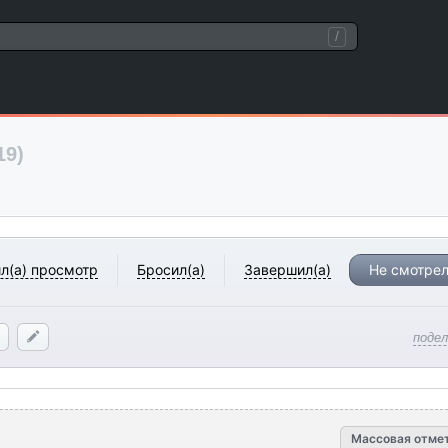
/
19)
л(а) просмотр
Бросил(а)
Завершил(а)
Не смотрел
поде
Массовая отме