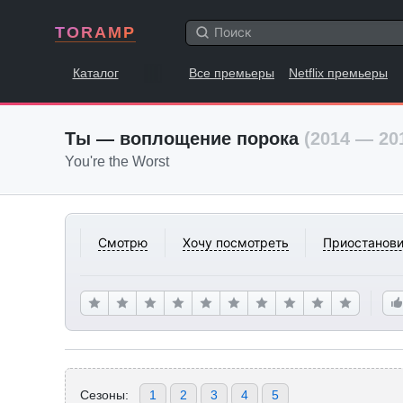
TORAMP
Каталог
Все премьеры
Netflix премьеры
Ты — воплощение порока
(2014 — 20
You're the Worst
Смотрю
Хочу посмотреть
Приостанови
Сезоны:
1
2
3
4
5