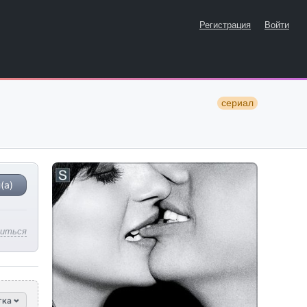
Регистрация
Войти
сериал
(а)
литься
тка