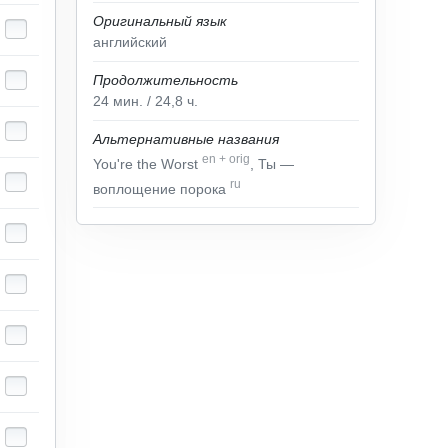
Оригинальный язык
английский
Продолжительность
24
мин.
/ 24,8
ч.
Альтернативные названия
en
+
orig
You're the Worst
, Ты —
ru
воплощение порока