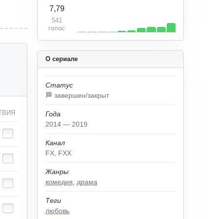
7,79
541
голос
О сериале
Статус
🏁 завершен/закрыт
ТВИЯ
Года
2014 — 2019
Канал
FX, FXX
Жанры
комедия
,
драма
Теги
любовь