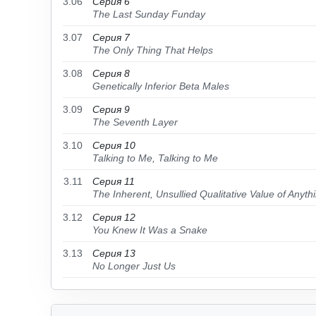
3.06
Серия 6
The Last Sunday Funday
3.07
Серия 7
The Only Thing That Helps
3.08
Серия 8
Genetically Inferior Beta Males
3.09
Серия 9
The Seventh Layer
3.10
Серия 10
Talking to Me, Talking to Me
3.11
Серия 11
The Inherent, Unsullied Qualitative Value of Anyth
3.12
Серия 12
You Knew It Was a Snake
3.13
Серия 13
No Longer Just Us