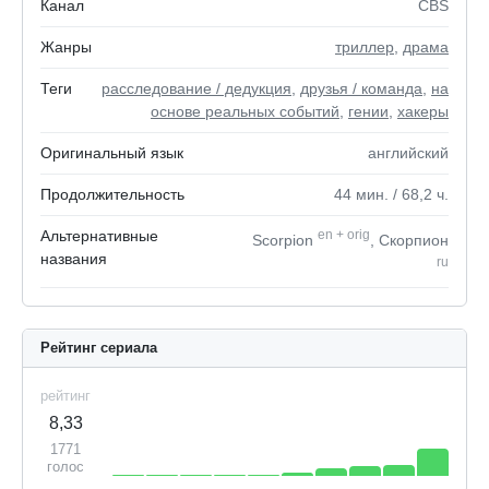
Канал
CBS
Жанры
триллер
,
драма
Теги
расследование / дедукция
,
друзья / команда
,
на
основе реальных событий
,
гении
,
хакеры
Оригинальный язык
английский
Продолжительность
44
мин.
/ 68,2
ч.
Альтернативные
en
+
orig
Scorpion
, Скорпион
названия
ru
Рейтинг сериала
рейтинг
8,33
1771
голос