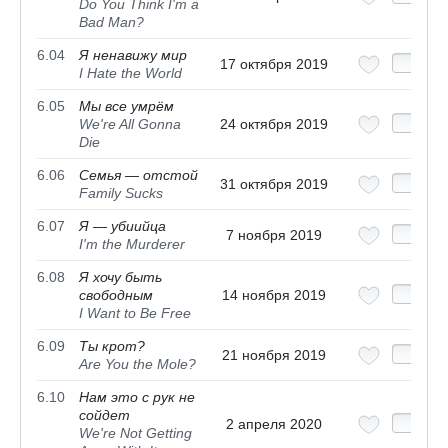
Do You Think I'm a
Bad Man?
6.04
Я ненавижу мир
17 октября 2019
I Hate the World
6.05
Мы все умрём
We're All Gonna
24 октября 2019
Die
6.06
Семья — отстой
31 октября 2019
Family Sucks
6.07
Я — убиийца
7 ноября 2019
I'm the Murderer
6.08
Я хочу быть
свободным
14 ноября 2019
I Want to Be Free
6.09
Ты крот?
21 ноября 2019
Are You the Mole?
6.10
Нам это с рук не
сойдет
2 апреля 2020
We're Not Getting