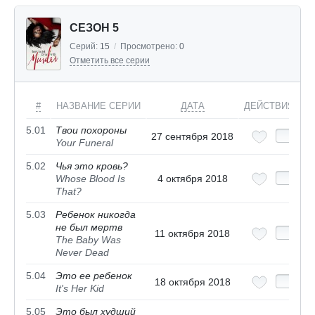
СЕЗОН 5
Серий:
15
/
Просмотрено:
0
Отметить все серии
#
НАЗВАНИЕ СЕРИИ
ДАТА
ДЕЙСТВИЯ
5.01
Твои похороны
27 сентября 2018
Your Funeral
5.02
Чья это кровь?
Whose Blood Is
4 октября 2018
That?
5.03
Ребенок никогда
не был мертв
11 октября 2018
The Baby Was
Never Dead
5.04
Это ее ребенок
18 октября 2018
It's Her Kid
5.05
Это был худший