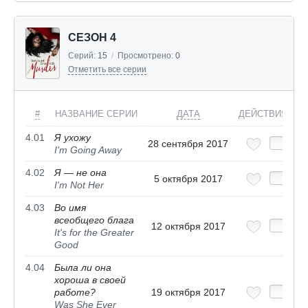
СЕЗОН 4
Серий:
15
/
Просмотрено:
0
Отметить все серии
#
НАЗВАНИЕ СЕРИИ
ДАТА
ДЕЙСТВИЯ
4.01
Я ухожу
28 сентября 2017
I'm Going Away
4.02
Я — не она
5 октября 2017
I'm Not Her
4.03
Во имя
всеобщего блага
12 октября 2017
It's for the Greater
Good
4.04
Была ли она
хороша в своей
работе?
19 октября 2017
Was She Ever