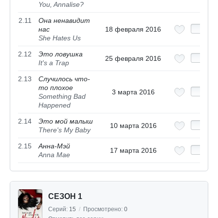
You, Annalise?
2.11
Она ненавидит
нас
18 февраля 2016
She Hates Us
2.12
Это ловушка
25 февраля 2016
It's a Trap
2.13
Случилось что-
то плохое
3 марта 2016
Something Bad
Happened
2.14
Это мой малыш
10 марта 2016
There's My Baby
2.15
Анна-Мэй
17 марта 2016
Anna Mae
СЕЗОН 1
Серий:
15
/
Просмотрено:
0