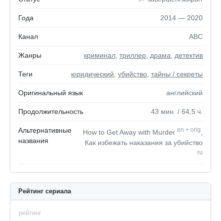
Года
2014 — 2020
Канал
ABC
Жанры
криминал
,
триллер
,
драма
,
детектив
Теги
юридический
,
убийство
,
тайны / секреты
Оригинальный язык
английский
Продолжительность
43
мин.
/ 64,5
ч.
Альтернативные
en
+
orig
How to Get Away with Murder
,
названия
Как избежать наказания за убийство
ru
Рейтинг сериала
рейтинг