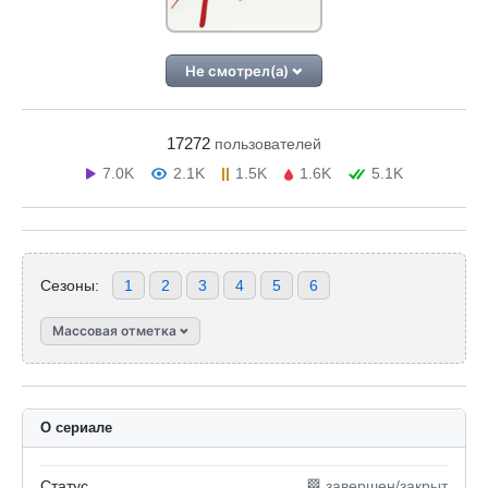
Не смотрел(а)
17272
пользователей
7.0K
2.1K
1.5K
1.6K
5.1K
Сезоны:
1
2
3
4
5
6
Массовая отметка
О сериале
Статус
🏁 завершен/закрыт