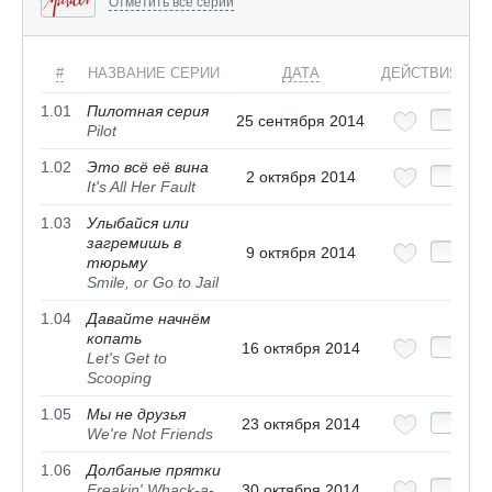
Отметить все серии
#
НАЗВАНИЕ СЕРИИ
ДАТА
ДЕЙСТВИЯ
1.01
Пилотная серия
25 сентября 2014
Pilot
1.02
Это всё её вина
2 октября 2014
It's All Her Fault
1.03
Улыбайся или
загремишь в
9 октября 2014
тюрьму
Smile, or Go to Jail
1.04
Давайте начнём
копать
16 октября 2014
Let's Get to
Scooping
1.05
Мы не друзья
23 октября 2014
We're Not Friends
1.06
Долбаные прятки
Freakin' Whack-a-
30 октября 2014