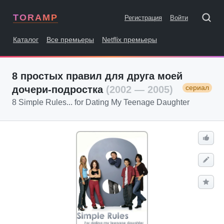
TORAMP
Регистрация
Войти
Каталог
Все премьеры
Netflix премьеры
8 простых правил для друга моей
сериал
дочери-подростка
(2002 — 2005)
8 Simple Rules... for Dating My Teenage Daughter