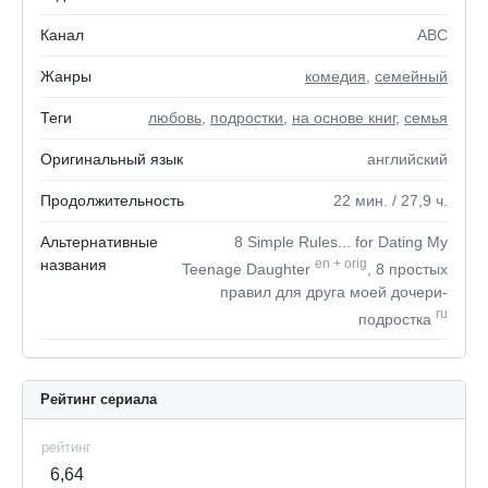
Канал
ABC
Жанры
комедия
,
семейный
Теги
любовь
,
подростки
,
на основе книг
,
семья
Оригинальный язык
английский
Продолжительность
22
мин.
/ 27,9
ч.
Альтернативные
8 Simple Rules... for Dating My
названия
en
+
orig
Teenage Daughter
, 8 простых
правил для друга моей дочери-
ru
подростка
Рейтинг сериала
рейтинг
6,64