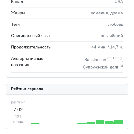
Канал
USA
Жанры
комедия
,
драма
Теги
любовь
Оригинальный язык
английский
Продолжительность
44
мин.
/ 14,7
ч.
Альтернативные
en
+
orig
Satisfaction
,
названия
ru
Супружеский долг
Рейтинг сериала
рейтинг
7,02
121
голос