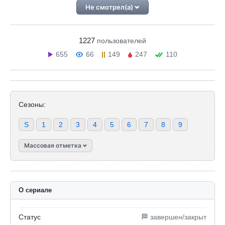
Не смотрел(а)
1227
пользователей
655
66
149
247
110
Сезоны:
S
1
2
3
4
5
6
7
8
9
Массовая отметка
О сериале
Статус
🏁 завершен/закрыт