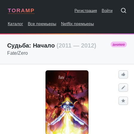
TORAMP
Регистрация
Войти
Каталог
Все премьеры
Netflix премьеры
аниме
Судьба: Начало
(2011 — 2012)
Fate/Zero