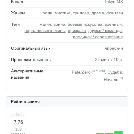
Канал
Tokyo MX
Жанры
экшн
,
мистика
,
триллер
,
драма
,
фэнтези
Теги
магия
,
война
,
боевые искусства
,
военный
,
параллельные миры
,
призраки
,
друзья / команда
,
поединок / соревнование
Оригинальный язык
японский
Продолжительность
24
мин.
/ 10
ч.
Альтернативные
ja
+
orig
Fate/Zero
, Судьба:
названия
ru
Начало
Рейтинг аниме
рейтинг
7,76
169