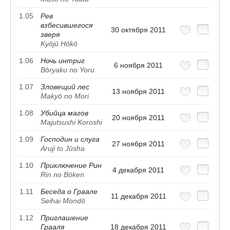
1.05
Рев
взбесившегося
30 октября 2011
зверя
Kyōjū Hōkō
1.06
Ночь интриг
6 ноября 2011
Bōryaku no Yoru
1.07
Зловещий лес
13 ноября 2011
Makyō no Mori
1.08
Убийца магов
20 ноября 2011
Majutsushi Koroshi
1.09
Господин и слуга
27 ноября 2011
Aruji to Jūsha
1.10
Приключение Рин
4 декабря 2011
Rin no Bōken
1.11
Беседа о Граале
11 декабря 2011
Seihai Mondō
1.12
Приглашение
Грааля
18 декабря 2011