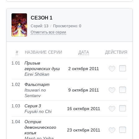
СЕЗОН 1
Серий:
13
/
Просмотрено:
0
Отметить все серии
#
НАЗВАНИЕ СЕРИИ
ДАТА
ДЕЙСТВИЯ
1.01
Призыв
героических душ
2 октября 2011
Eirei Shōkan
1.02
Фальстарт
Itsuwari no
9 октября 2011
Sentanv
1.03
Серия 3
16 октября 2011
Fuyuki no Chi
1.04
Острие
демонического
23 октября 2011
копья
Masō no Yaiba