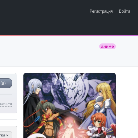
Регистрация
Войти
аниме
(а)
литься
тка