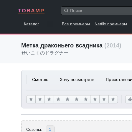
TORAMP
Каталог
Все премьеры
Netflix премьеры
Метка драконьего всадника
(2014)
せいこくのドラグナー
Смотрю
Хочу посмотреть
Приостанови
Сезоны:
1