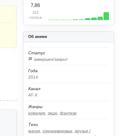
7,86
153
голоса
Об аниме
Статус
🏁 завершен/закрыт
Года
2014
Канал
AT-X
Жанры
комедия
,
экшн
,
фэнтези
Теги
магия
,
средневековье
,
друзья /