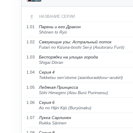
#
НАЗВАНИЕ СЕРИИ
1.01
Парень и его Дракон
Shōnen to Ryū
1.02
Связующие узы: Астральный поток
Futari no Kizuna-boshi Sei-ji (Asutoraru Furō)
1.03
Беспорядки на улицах города
Shigai Dōran
1.04
Серия 4
Tekketsu sen'otome (aianburaddovu~arukirī)
1.05
Ледяная Принцесса
Sōhi Himegimi (Aisu Burū Purinsesu)
1.06
Серия 6
Ao no Hijiri Kijū (Buryūnaku)
1.07
Лукка Сарлинен
Rukka Sārinen
1.08
Серия 8