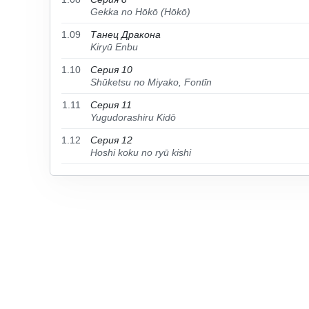
Gekka no Hōkō (Hōkō)
1.09
Танец Дракона
Kiryū Enbu
1.10
Серия 10
Shūketsu no Miyako, Fontīn
1.11
Серия 11
Yugudorashiru Kidō
1.12
Серия 12
Hoshi koku no ryū kishi