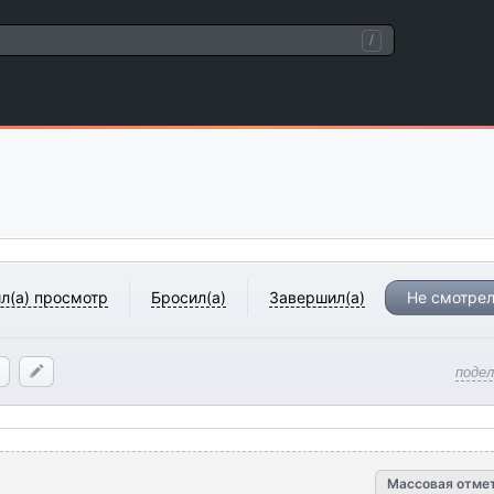
/
л(а) просмотр
Бросил(а)
Завершил(а)
Не смотрел
поде
Массовая отме