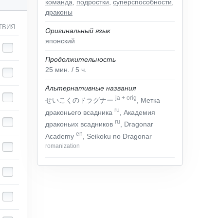
команда
,
подростки
,
суперспособности
,
драконы
ТВИЯ
Оригинальный язык
японский
Продолжительность
25
мин.
/ 5
ч.
Альтернативные названия
ja
+
orig
せいこくのドラグナー
, Метка
ru
драконьего всадника
, Академия
ru
драконьих всадников
, Dragonar
en
Academy
, Seikoku no Dragonar
romanization