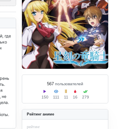
 где 
ько 
 
рень 
567
пользователей
ь. 
я 
не 
150
111
11
16
279
ела. 
 
оты. 
Рейтинг аниме
рейтинг