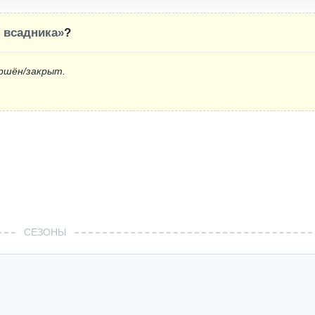
 всадника»
?
ршён/закрыт.
СЕЗОНЫ