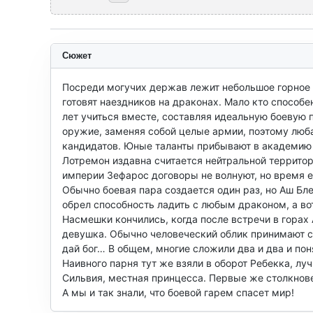
Сюжет
Посреди могучих держав лежит небольшое горное к
готовят наездников на драконах. Мало кто способен
лет учиться вместе, составляя идеальную боевую 
оружие, заменяя собой целые армии, поэтому люба
кандидатов. Юные таланты прибывают в академию 
Лотремон издавна считается нейтральной территор
империи Зефарос договоры не волнуют, но время 
Обычно боевая пара создается один раз, но Аш Бле
обрел способность ладить с любым драконом, а вот 
Насмешки кончились, когда после встречи в горах
девушка. Обычно человеческий облик принимают ст
дай бог… В общем, многие сложили два и два и поня
Наивного парня тут же взяли в оборот Ребекка, лу
Сильвия, местная принцесса. Первые же столкнове
А мы и так знали, что боевой гарем спасет мир!