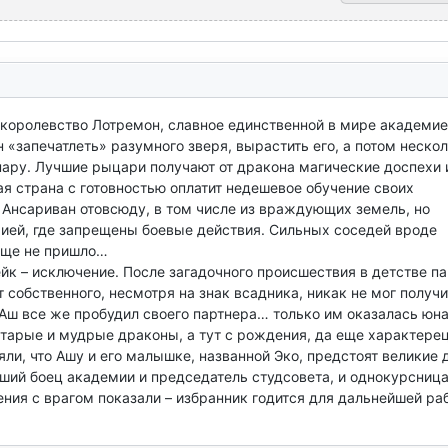
оролевство Лотремон, славное единственной в мире академией,
 «запечатлеть» разумного зверя, вырастить его, а потом нескол
пару. Лучшие рыцари получают от дракона магические доспехи и
я страна с готовностью оплатит недешевое обучение своих 
Ансариван отовсюду, в том числе из враждующих земель, но 
ией, где запрещены боевые действия. Сильных соседей вроде 
еще не пришло…

йк – исключение. После загадочного происшествия в детстве па
собственного, несмотря на знак всадника, никак не мог получит
 Аш все же пробудил своего партнера… только им оказалась юна
арые и мудрые драконы, а тут с рождения, да еще характерец 
ли, что Ашу и его малышке, названной Эко, предстоят великие д
чший боец академии и председатель студсовета, и однокурсница
ния с врагом показали – избранник годится для дальнейшей раб