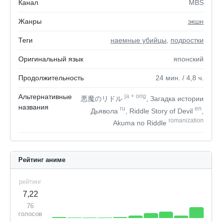
Канал
MBS
Жанры
экшн
Теги
наемные убийцы
,
подростки
Оригинальный язык
японский
Продолжительность
24
мин.
/ 4,8
ч.
Альтернативные
ja
+
orig
悪魔のリドル
, Загадка истории
названия
ru
en
Дьявола
, Riddle Story of Devil
,
romanization
Akuma no Riddle
Рейтинг аниме
рейтинг
7,22
76
голосов