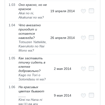
1.03
Оно красно, но не
красное
19 апреля 2014
Akai no ni,
Akakunai no wa?
1.04
Что внезапно
приходит и
остается
навсегда?
26 апреля 2014
Totsuzen Yattekite,
Kaerukoto no Nai
Mono wa?
1.05
Как заставить
птичку сидеть в
клетке
2 мая 2014
добровольно?
Kago no Tori o
Sotonidasu ni wa?
1.06
На красивых
цветах бывают
____
9 мая 2014
Kirei na Hana ni
wa □□ ga aru