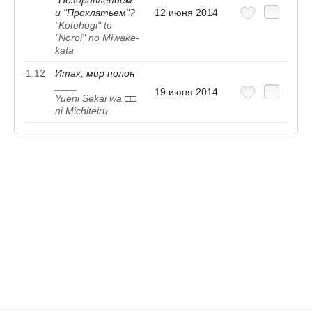
и "Проклятьем"?
12 июня 2014
"Kotohogi" to
"Noroi" no Miwake-
kata
1.12
Итак, мир полон
____
19 июня 2014
Yueni Sekai wa □□
ni Michiteiru