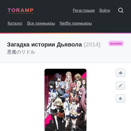
TORAMP
Регистрация
Войти
Каталог
Все премьеры
Netflix премьеры
аниме
Загадка истории Дьявола
(2014)
悪魔のリドル