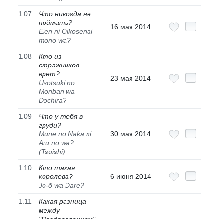
1.07
Что никогда не
поймать?
16 мая 2014
Eien ni Oikosenai
mono wa?
1.08
Кто из
стражников
врет?
23 мая 2014
Usotsuki no
Monban wa
Dochira?
1.09
Что у тебя в
груди?
Mune no Naka ni
30 мая 2014
Aru no wa?
(Tsuishi)
1.10
Кто такая
королева?
6 июня 2014
Jo-ō wa Dare?
1.11
Какая разница
между
"Поздравлением"