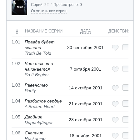
Серий:
22
/
Просмотрено:
0
Отметить все серии
#
НАЗВАНИЕ СЕРИИ
ДАТА
ДЕЙСТВИЯ
1.01
Правда будет
сказана
30 сентября 2001
Truth Be Told
1.02
Вот так это
начинается
7 октября 2001
So It Begins
1.03
Равенство
14 октября 2001
Parity
1.04
Разбитое сердце
21 октября 2001
A Broken Heart
1.05
Двойник
28 октября 2001
Doppelgänger
1.06
Счетчик
18 ноября 2001
Reckoning