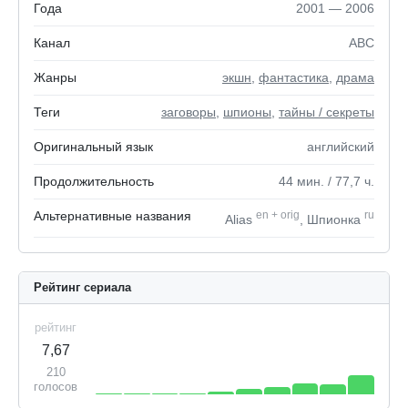
Года
2001 — 2006
Канал
ABC
Жанры
экшн
,
фантастика
,
драма
Теги
заговоры
,
шпионы
,
тайны / секреты
Оригинальный язык
английский
Продолжительность
44
мин.
/ 77,7
ч.
Альтернативные названия
en
+
orig
ru
Alias
, Шпионка
Рейтинг сериала
рейтинг
7,67
210
голосов