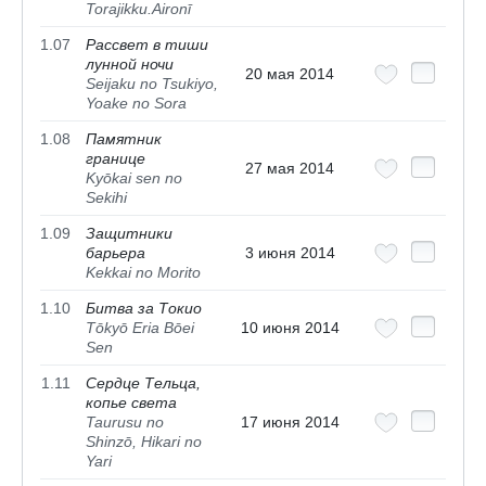
Torajikku.Aironī
1.07
Рассвет в тиши
лунной ночи
20 мая 2014
Seijaku no Tsukiyo,
Yoake no Sora
1.08
Памятник
границе
27 мая 2014
Kyōkai sen no
Sekihi
1.09
Защитники
барьера
3 июня 2014
Kekkai no Morito
1.10
Битва за Токио
Tōkyō Eria Bōei
10 июня 2014
Sen
1.11
Сердце Тельца,
копье света
Taurusu no
17 июня 2014
Shinzō, Hikari no
Yari