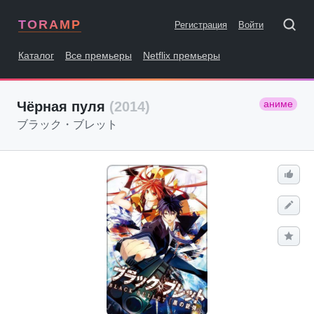
TORAMP
Регистрация
Войти
Каталог
Все премьеры
Netflix премьеры
аниме
Чёрная пуля
(2014)
ブラック・ブレット