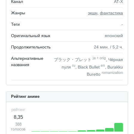
Канал
AT-X
Жанры
экшн
,
фантастика
Теги
-
Оригинальный язык
японский
Продолжительность
24
мин.
/ 5,2
ч.
Альтернативные
ja
+
orig
ブラック・ブレット
, Чёрная
названия
ru
en
пуля
, Black Bullet
, Burakku
romanization
Buretto
Рейтинг аниме
рейтинг
8,35
388
голосов