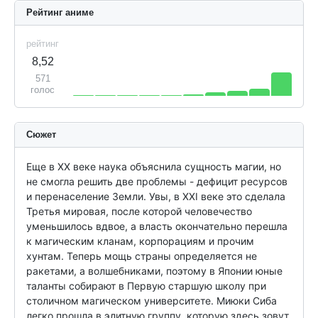
Рейтинг аниме
рейтинг
8,52
571
голос
Сюжет
Еще в XX веке наука объяснила сущность магии, но 
не смогла решить две проблемы - дефицит ресурсов 
и перенаселение Земли. Увы, в XXI веке это сделала 
Третья мировая, после которой человечество 
уменьшилось вдвое, а власть окончательно перешла 
к магическим кланам, корпорациям и прочим 
хунтам. Теперь мощь страны определяется не 
ракетами, а волшебниками, поэтому в Японии юные 
таланты собирают в Первую старшую школу при 
столичном магическом университете. Миюки Сиба 
легко прошла в элитную группу, которую здесь зовут 