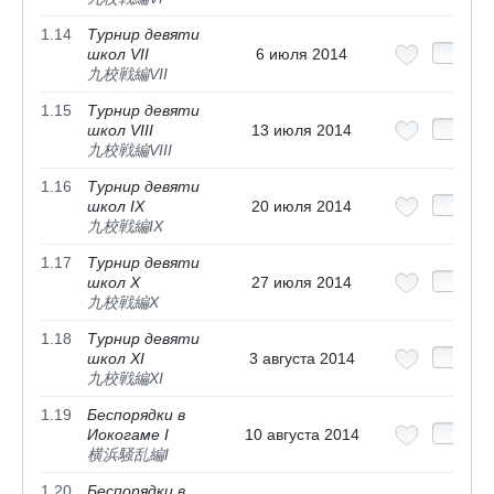
1.14
Турнир девяти
школ VII
6 июля 2014
九校戦編VII
1.15
Турнир девяти
школ VIII
13 июля 2014
九校戦編VIII
1.16
Турнир девяти
школ IX
20 июля 2014
九校戦編IX
1.17
Турнир девяти
школ X
27 июля 2014
九校戦編X
1.18
Турнир девяти
школ XI
3 августа 2014
九校戦編XI
1.19
Беспорядки в
Иокогаме I
10 августа 2014
横浜騒乱編I
1.20
Беспорядки в