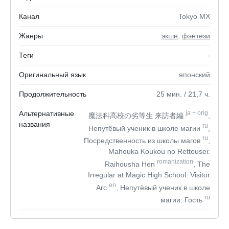
Канал
Tokyo MX
Жанры
экшн
,
фэнтези
Теги
-
Оригинальный язык
японский
Продолжительность
25
мин.
/ 21,7
ч.
Альтернативные
ja
+
orig
魔法科高校の劣等生 来訪者編
,
названия
ru
Непутёвый ученик в школе магии
,
ru
Посредственность из школы магов
,
Mahouka Koukou no Rettousei:
romanization
Raihousha Hen
, The
Irregular at Magic High School: Visitor
en
Arc
, Непутёвый ученик в школе
ru
магии: Гость