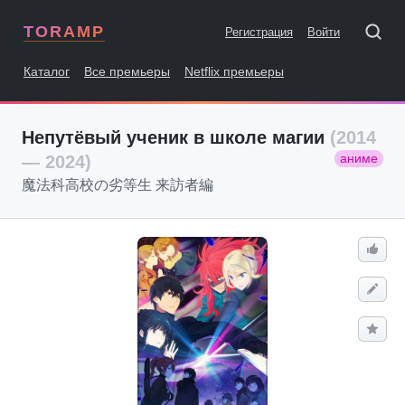
TORAMP
Регистрация
Войти
Каталог
Все премьеры
Netflix премьеры
Непутёвый ученик в школе магии
(2014
аниме
— 2024)
魔法科高校の劣等生 来訪者編