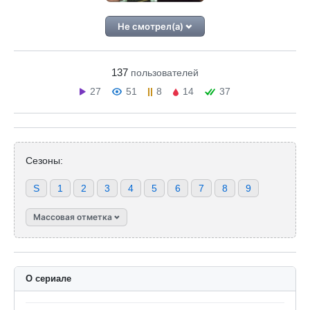
Не смотрел(а)
137
пользователей
27
51
8
14
37
Сезоны:
S
1
2
3
4
5
6
7
8
9
Массовая отметка
О сериале