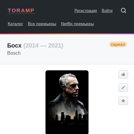
TORAMP
Регистрация
Войти
Каталог
Все премьеры
Netflix премьеры
сериал
Босх
(2014 — 2021)
Bosch