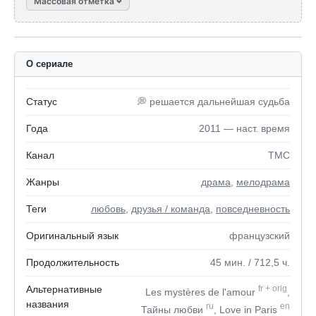
Массовая отметка
О сериале
Статус
💭 решается дальнейшая судьба
Года
2011 — наст. время
Канал
TMC
Жанры
драма
,
мелодрама
Теги
любовь
,
друзья / команда
,
повседневность
Оригинальный язык
французский
Продолжительность
45
мин.
/ 712,5
ч.
Альтернативные
fr
+
orig
Les mystères de l'amour
,
названия
ru
en
Тайны любви
, Love in Paris