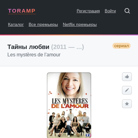
TORAMP
Регистрация
Войти
Каталог
Все премьеры
Netflix премьеры
сериал
Тайны любви
(2011 — ...)
Les mystères de l'amour