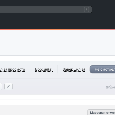
/
л(а) просмотр
Бросил(а)
Завершил(а)
Не смотрел
поде
Массовая отме