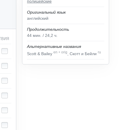
полицейские
Оригинальный язык
английский
Продолжительность
44
мин.
/ 24,2
ч.
ТВИЯ
Альтернативные названия
en
+
orig
ru
Scott & Bailey
, Скотт и Бейли