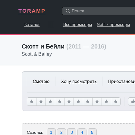
TORAMP
Каталог
Все премьеры
Netflix премьеры
Скотт и Бейли
(2011 — 2016)
Scott & Bailey
Смотрю
Хочу посмотреть
Приостанови
Сезоны:
1
2
3
4
5