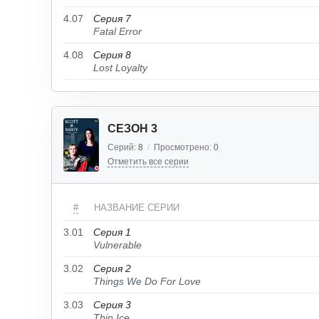
4.07
Серия 7
Fatal Error
4.08
Серия 8
Lost Loyalty
СЕЗОН 3
Серий:
8
/
Просмотрено:
0
Отметить все серии
#
НАЗВАНИЕ СЕРИИ
3.01
Серия 1
Vulnerable
3.02
Серия 2
Things We Do For Love
3.03
Серия 3
Thin Ice