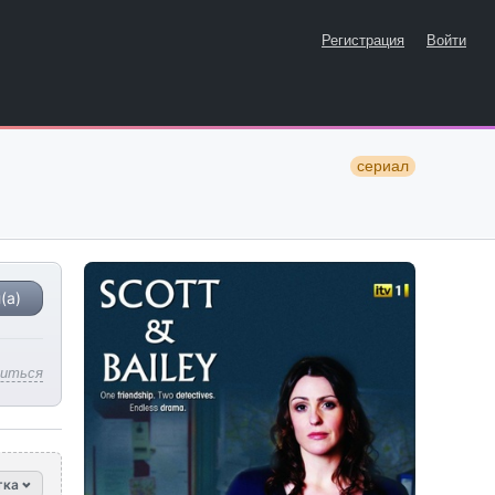
Регистрация
Войти
сериал
(а)
литься
тка