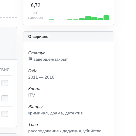
6,72
57
голосов
О сериале
Статус
🏁 завершен/закрыт
ТВИЯ
Года
2011 — 2016
Канал
ITV
Жанры
криминал
,
драма
,
детектив
Теги
расследование / дедукция
,
убийство
,