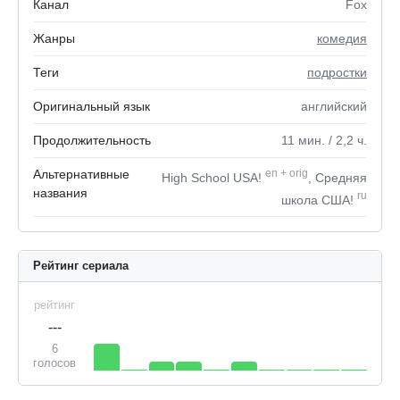
Канал
Fox
Жанры
комедия
Теги
подростки
Оригинальный язык
английский
Продолжительность
11
мин.
/ 2,2
ч.
Альтернативные
en
+
orig
High School USA!
, Средняя
названия
ru
школа США!
Рейтинг сериала
рейтинг
---
6
голосов