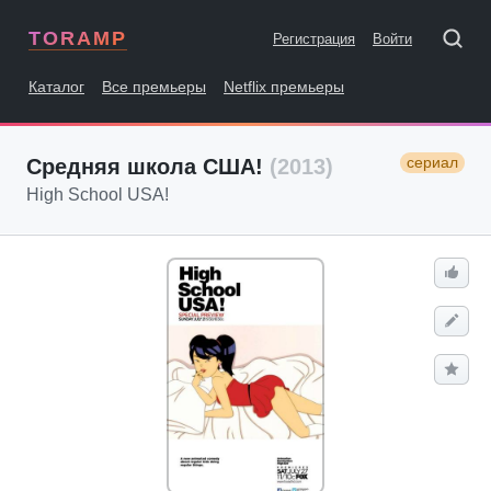
TORAMP
Регистрация
Войти
Каталог
Все премьеры
Netflix премьеры
сериал
Средняя школа США!
(2013)
High School USA!