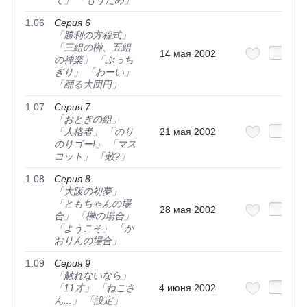
1.06
Серия 6
「勝利の方程式」
「三組の榊、五組
14 мая 2002
の神楽」 「ぶっち
ぎり」 「わーい」
「踊る大団円」
1.07
Серия 7
「おとぎの組」
「人格者」 「のり
21 мая 2002
のりゴー!」 「マス
コット」 「敵?」
1.08
Серия 8
「大阪の初夢」
「ともちゃんの場
28 мая 2002
合」 「榊の場合」
「ようこそ」 「か
おりんの場合」
1.09
Серия 9
「触れないなら」
「11才」 「ねこさ
4 июня 2002
ん...」 「設定」