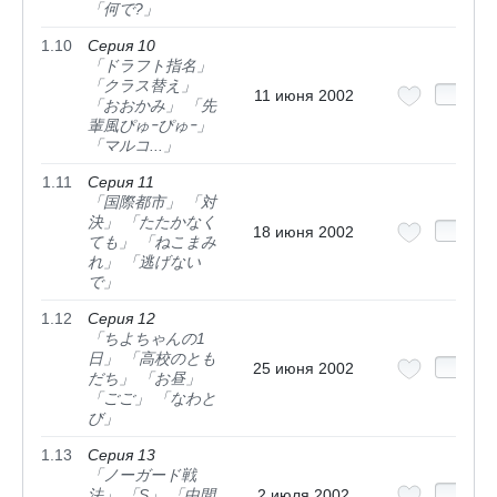
「何で?」
1.10
Серия 10
「ドラフト指名」
「クラス替え」
11 июня 2002
「おおかみ」 「先
輩風ぴゅｰぴゅｰ」
「マルコ...」
1.11
Серия 11
「国際都市」 「対
決」 「たたかなく
18 июня 2002
ても」 「ねこまみ
れ」 「逃げない
で」
1.12
Серия 12
「ちよちゃんの1
日」 「高校のとも
25 июня 2002
だち」 「お昼」
「ごご」 「なわと
び」
1.13
Серия 13
「ノーガード戦
法」 「S」 「中間
2 июля 2002