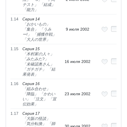
テスト」 「結成」
「能力」
1.14
Серия 14
「おかいもの」
「集合」 「うみ
9 июля 2002
ー!」 「捕獲作戦」
「大人の世界」
1.15
Серия 15
「木村家の人々」
「みたみた?」
16 июля 2002
「未確認奥さん」
「ガチガチ」 「結
果発表」
1.16
Серия 16
「組み合わせ」
「降臨」 「かわい
23 июля 2002
い」 「注文」 「宣
伝効果」
1.17
Серия 17
「大阪の怪談」
「気分転換」 「師
30 июля 2002