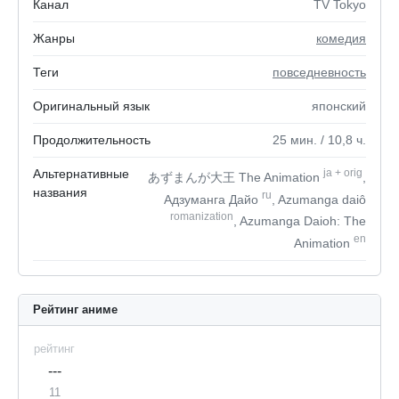
Канал
TV Tokyo
Жанры
комедия
Теги
повседневность
Оригинальный язык
японский
Продолжительность
25
мин.
/ 10,8
ч.
Альтернативные
ja
+
orig
あずまんが大王 The Animation
,
названия
ru
Адзуманга Дайо
, Azumanga daiô
romanization
, Azumanga Daioh: The
en
Animation
Рейтинг аниме
рейтинг
---
11