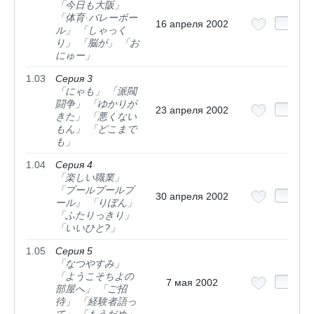
「今日も大阪」
「体育·バレーボー
16 апреля 2002
ル」 「しゃっく
り」 「脳が」 「お
にゅー」
1.03
Серия 3
「にゃも」 「派閥
闘争」 「ゆかりが
23 апреля 2002
きた」 「悪くない
もん」 「どこまで
も」
1.04
Серия 4
「楽しい職業」
「プールプールプ
30 апреля 2002
ール」 「りぼん」
「ふたりっきり」
「いいひと?」
1.05
Серия 5
「なつやすみ」
「ようこそちよの
7 мая 2002
部屋へ」 「ご招
待」 「経験者語っ
て」 「もうだめ」