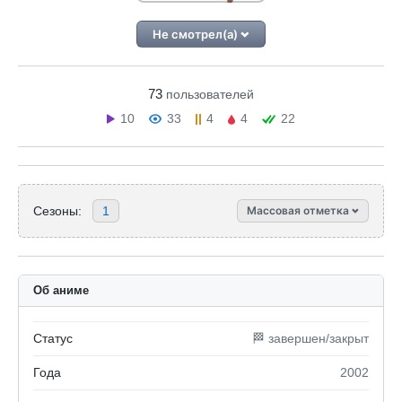
Не смотрел(а)
73
пользователей
10
33
4
4
22
Сезоны:
1
Массовая отметка
Об аниме
Статус
🏁 завершен/закрыт
Года
2002