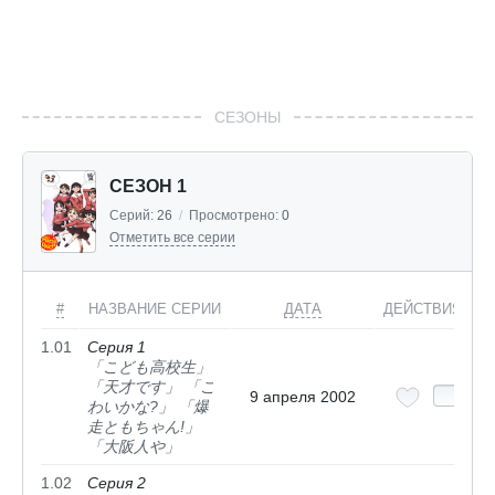
СЕЗОНЫ
СЕЗОН 1
Серий:
26
/
Просмотрено:
0
Отметить все серии
#
НАЗВАНИЕ СЕРИИ
ДАТА
ДЕЙСТВИЯ
1.01
Серия 1
「こども高校生」
「天才です」 「こ
9 апреля 2002
わいかな?」 「爆
走ともちゃん!」
「大阪人や」
1.02
Серия 2