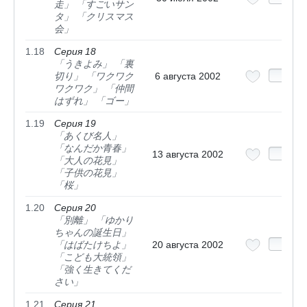
走」 「すごいサン
タ」 「クリスマス
会」
1.18
Серия 18
「うきよみ」 「裏
切り」 「ワクワク
6 августа 2002
ワクワク」 「仲間
はずれ」 「ゴー」
1.19
Серия 19
「あくび名人」
「なんだか青春」
13 августа 2002
「大人の花見」
「子供の花見」
「桜」
1.20
Серия 20
「別離」 「ゆかり
ちゃんの誕生日」
「はばたけちよ」
20 августа 2002
「こども大統領」
「強く生きてくだ
さい」
1.21
Серия 21