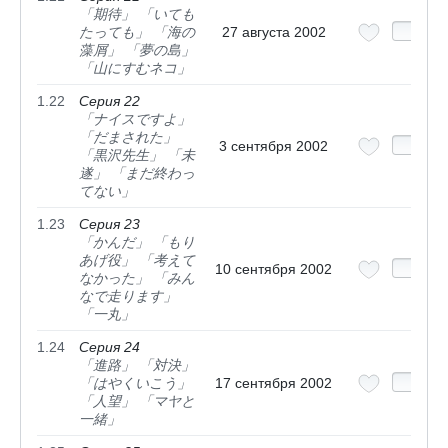
「期待」 「いても
たっても」 「海の
27 августа 2002
藻屑」 「夢の島」
「山にすむネコ」
1.22
Серия 22
「ナイスですよ」
「だまされた」
3 сентября 2002
「黒沢先生」 「未
遂」 「まだ終わっ
てない」
1.23
Серия 23
「かんだ」 「もり
あげ役」 「考えて
10 сентября 2002
なかった」 「みん
なで走ります」
「一丸」
1.24
Серия 24
「進路」 「対決」
「はやくいこう」
17 сентября 2002
「人望」 「マヤと
一緒」