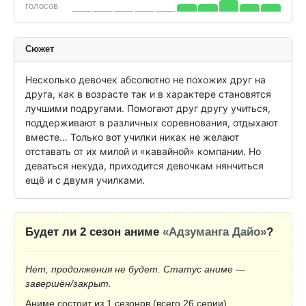
голосов
Сюжет
Несколько девочек абсолютно не похожих друг на 
друга, как в возрасте так и в характере становятся 
лучшими подругами. Помогают друг другу учиться, 
поддерживают в различных соревнования, отдыхают 
вместе… Только вот училки никак не желают 
отставать от их милой и «кавайной» компании. Но 
деваться некуда, приходится девочкам нянчиться 
ещё и с двумя училками.
Будет ли 2 сезон аниме
«Адзуманга Дайо»
?
Нет, продолжения не будет. Статус аниме —
завершён/закрыт.
Аниме состоит из 1 сезонов (всего 26 серии).