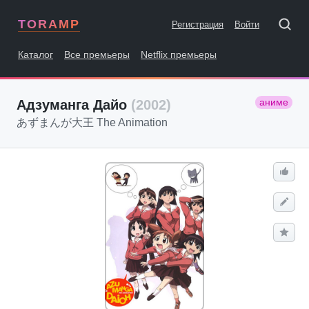
TORAMP
Регистрация
Войти
Каталог
Все премьеры
Netflix премьеры
аниме
Адзуманга Дайо
(2002)
あずまんが大王 The Animation