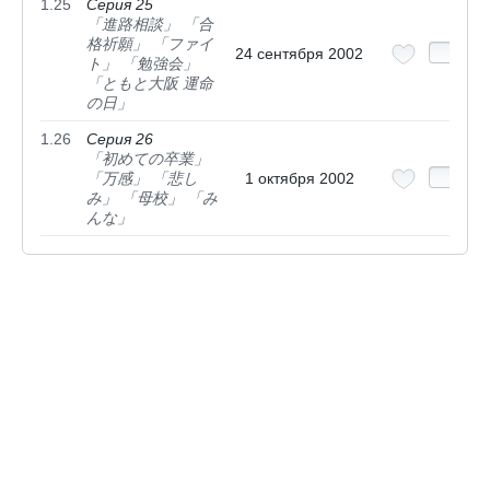
1.25
Серия 25
「進路相談」 「合
格祈願」 「ファイ
24 сентября 2002
ト」 「勉強会」
「ともと大阪 運命
の日」
1.26
Серия 26
「初めての卒業」
「万感」 「悲し
1 октября 2002
み」 「母校」 「み
んな」